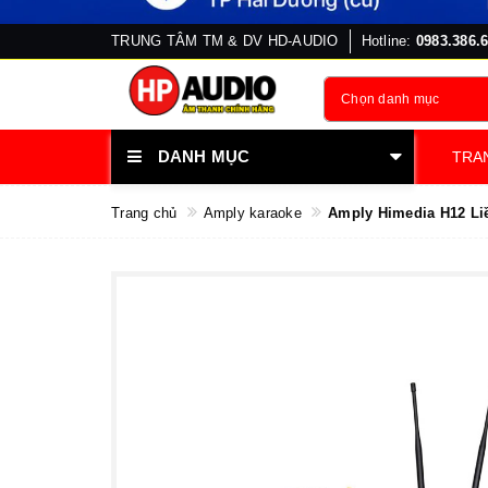
TRUNG TÂM TM & DV HD-AUDIO
Hotline:
0983.386.
Chọn danh mục
DANH MỤC
TRA
Trang chủ
Amply karaoke
Amply Himedia H12 Li