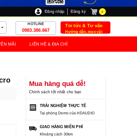
Đăng nhập
Đăng ký
0
HOTLINE
Tin tức & Tư vấn
m
0983.386.667
Hướng dẫn, mẹo vặt
ẾN MÃI
LIÊN HỆ & ĐỊA CHỈ
cro
Mua hàng quá dễ!
Chính sách tốt nhất cho bạn
TRẢI NGHIỆM THỰC TẾ
Tại phòng Demo của HDAUDIO
GIAO HÀNG MIỄN PHÍ
Khoảng cách 30km