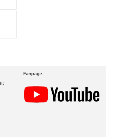
Fanpage
h: