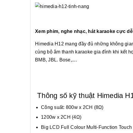
Xem phim, nghe nhạc, hát karaoke cực dễ
Himedia H12 mang đầy đủ những không gian
cùng bộ âm thanh karaoke gia đình khi kết h
BMB, JBL. Bose,....
Thông số kỹ thuật Himedia H
Công suất: 800w x 2CH (8Ω)
1200w x 2CH (4Ω)
Big LCD Full Colour Multi-Function Touch