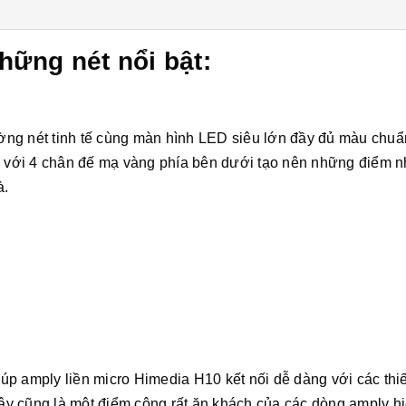
hững nét nổi bật:
ng nét tinh tế cùng màn hình LED siêu lớn đầy đủ màu chuẩ
2, với 4 chân đế mạ vàng phía bên dưới tạo nên những điểm 
à.
p amply liền micro Himedia H10 kết nối dễ dàng với các thiế
 Đây cũng là một điểm cộng rất ăn khách của các dòng amply h