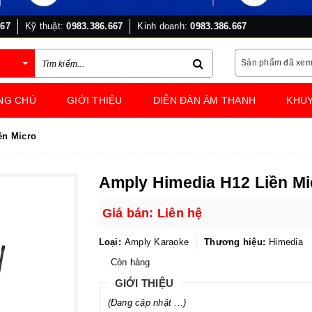
667
Kỹ thuật:
0983.386.667
Kinh doanh:
0983.386.667
Sản phẩm đã xe
NG CHỦ
GIỚI THIỆU
DIỄN ĐÀN ÂM THANH
KHUY
ền Micro
Amply Himedia H12 Liền Mi
Giá bán: Liên hệ
Loại:
Amply Karaoke
Thương hiệu:
Himedia
Còn hàng
GIỚI THIỆU
(Đang cập nhật ...)