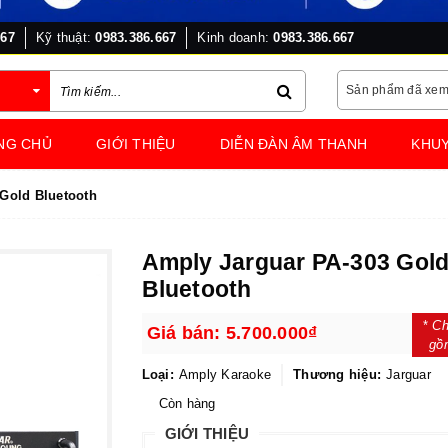
667
Kỹ thuật:
0983.386.667
Kinh doanh:
0983.386.667
Sản phẩm đã xe
NG CHỦ
GIỚI THIỆU
DIỄN ĐÀN ÂM THANH
KHUY
Gold Bluetooth
Amply Jarguar PA-303 Gol
Bluetooth
*
Ch
Giá bán:
5.700.000₫
gồ
Loại:
Amply Karaoke
Thương hiệu:
Jarguar
Còn hàng
GIỚI THIỆU