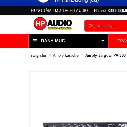
TRUNG TÂM TM & DV HD-AUDIO
Hotline:
0983.386.
Chọn danh mục
DANH MỤC
TRA
Trang chủ
Amply karaoke
Amply Jarguar PA-303 