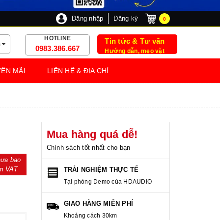
Đăng nhập
Đăng ký
0
HOTLINE
Tin tức & Tư vấn
m
0983.386.667
Hướng dẫn, mẹo vặt
ẾN MÃI
LIÊN HỆ & ĐỊA CHỈ
d
Mua hàng quá dễ!
Chính sách tốt nhất cho bạn
ưa bao
m VAT
TRẢI NGHIỆM THỰC TẾ
Tại phòng Demo của HDAUDIO
GIAO HÀNG MIỄN PHÍ
Khoảng cách 30km