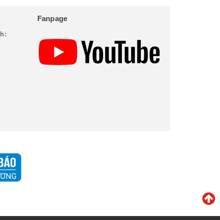
Fanpage
h: