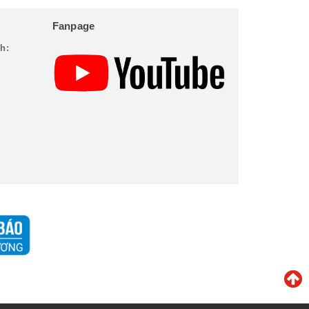
Fanpage
h: