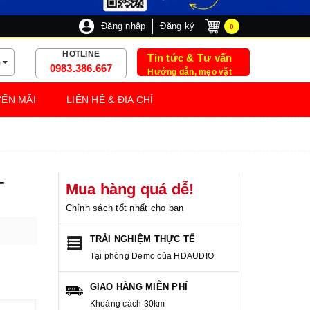
Đăng nhập
Đăng ký
0
HOTLINE
Tin tức & Tư vấn
m
0983.386.667
Hướng dẫn, mẹo vặt
ẾN MÃI
LIÊN HỆ & ĐỊA CHỈ
-
Mua hàng quá dễ!
Chính sách tốt nhất cho bạn
TRẢI NGHIỆM THỰC TẾ
Tại phòng Demo của HDAUDIO
GIAO HÀNG MIỄN PHÍ
Khoảng cách 30km