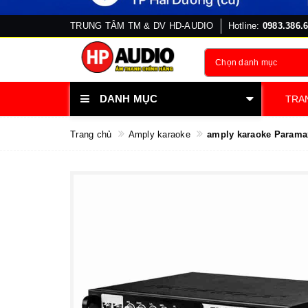
TRUNG TÂM TM & DV HD-AUDIO
Hotline:
0983.386.
Chọn danh mục
DANH MỤC
TRA
Trang chủ
Amply karaoke
amply karaoke Parama