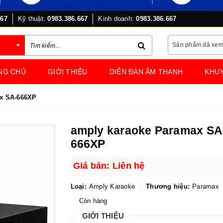
667
Kỹ thuật:
0983.386.667
Kinh doanh:
0983.386.667
Sản phẩm đã xe
NG CHỦ
GIỚI THIỆU
DIỄN ĐÀN ÂM THANH
KHUY
x SA-666XP
amply karaoke Paramax SA
666XP
Giá bán: Liên hệ
Loại:
Amply Karaoke
Thương hiệu:
Paramax
Còn hàng
GIỚI THIỆU