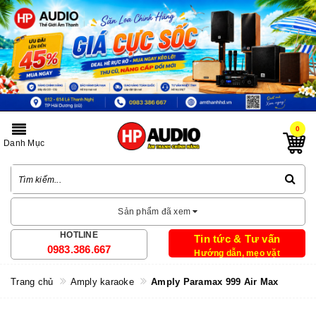
0
Danh Mục
Sản phẩm đã xem
HOTLINE
Tin tức & Tư vấn
0983.386.667
Hướng dẫn, mẹo vặt
Trang chủ
Amply karaoke
Amply Paramax 999 Air Max