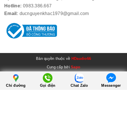
Hotline:
0983.386.667
Email:
ducnguyenkhac1979@gmail.com
Bản quyền thuộc về
HDaudio66
Cung cấp bởi
Sapo
Chỉ đường
Gọi điện
Chat Zalo
Messenger