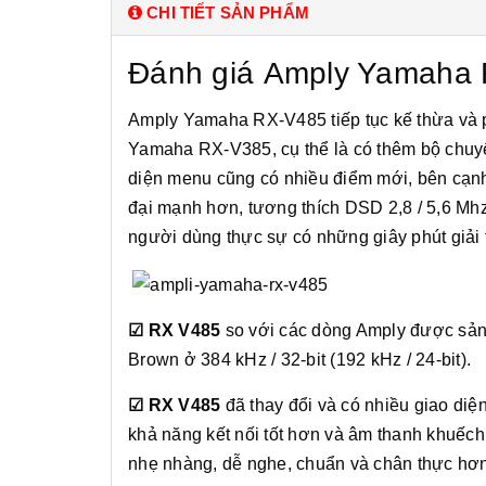
CHI TIẾT SẢN PHẨM
Đánh giá Amply Yamaha 
Amply Yamaha RX-V485 tiếp tục kế thừa và p
Yamaha RX-V385, cụ thể là có thêm bộ chuyển
diện menu cũng có nhiều điểm mới, bên cạn
đại mạnh hơn, tương thích DSD 2,8 / 5,6 Mhz
người dùng thực sự có những giây phút giải tr
☑ RX V485
so với các dòng Amply được sản 
Brown ở 384 kHz / 32-bit (192 kHz / 24-bit).
☑ RX V485
đã thay đổi và có nhiều giao di
khả năng kết nối tốt hơn và âm thanh khuếch
nhẹ nhàng, dễ nghe, chuẩn và chân thực hơn