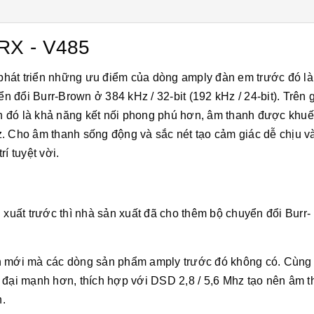
RX - V485
hát triển những ưu điểm của dòng amply đàn em trước đó là
 đổi Burr-Brown ở 384 kHz / 32-bit (192 kHz / 24-bit). Trên 
h đó là khả năng kết nối phong phú hơn, âm thanh được khu
. Cho âm thanh sống động và sắc nét tạo cảm giác dễ chịu v
í tuyệt vời.
xuất trước thì nhà sản xuất đã cho thêm bộ chuyển đổi Burr-
ện mới mà các dòng sản phẩm amply trước đó không có. Cùng
 đại mạnh hơn, thích hợp với DSD 2,8 / 5,6 Mhz tạo nên âm 
.