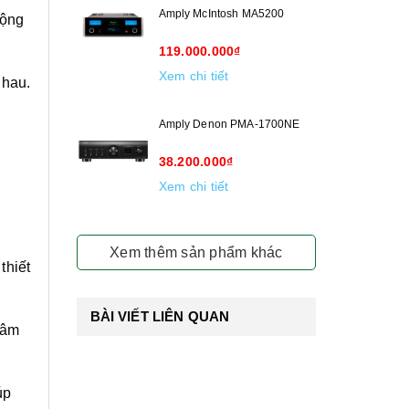
Amply McIntosh MA5200
động
119.000.000₫
Xem chi tiết
nhau.
Amply Denon PMA-1700NE
38.200.000₫
Xem chi tiết
Xem thêm sản phẩm khác
thiết
BÀI VIẾT LIÊN QUAN
 âm
úp