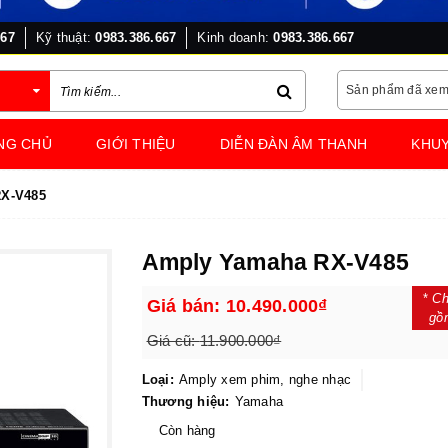
667
Kỹ thuật:
0983.386.667
Kinh doanh:
0983.386.667
Sản phẩm đã xe
NG CHỦ
GIỚI THIỆU
DIỄN ĐÀN ÂM THANH
KHUY
X-V485
Amply Yamaha RX-V485
*
Ch
Giá bán:
10.490.000₫
gồ
Giá cũ:
11.900.000₫
Loại:
Amply xem phim, nghe nhạc
Thương hiệu:
Yamaha
Còn hàng