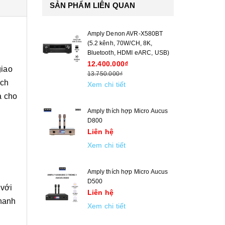
SẢN PHẨM LIÊN QUAN
Amply Denon AVR-X580BT
(5.2 kênh, 70W/CH, 8K,
Bluetooth, HDMI eARC, USB)
12.400.000₫
giao
13.750.000₫
ếch
Xem chi tiết
à cho
Amply thích hợp Micro Aucus
D800
Liên hệ
Xem chi tiết
Amply thích hợp Micro Aucus
D500
 với
Liên hệ
thanh
Xem chi tiết