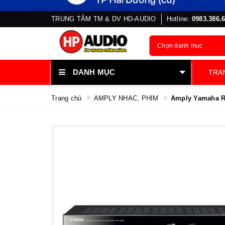
TRUNG TÂM TM & DV HD-AUDIO
Hotline:
0983.386.
Chọn danh mục
DANH MỤC
TRA
Trang chủ
AMPLY NHẠC, PHIM
Amply Yamaha R