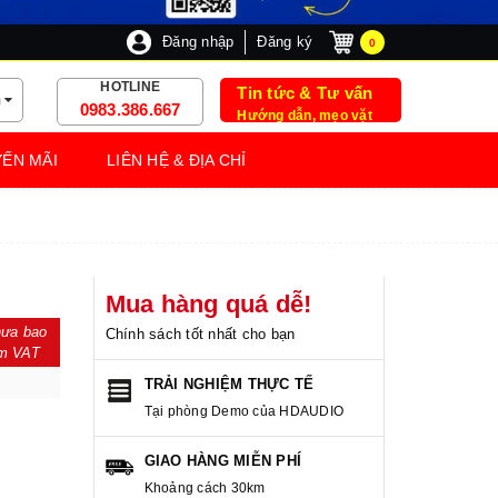
Đăng nhập
Đăng ký
0
HOTLINE
Tin tức & Tư vấn
m
0983.386.667
Hướng dẫn, mẹo vặt
ẾN MÃI
LIÊN HỆ & ĐỊA CHỈ
Mua hàng quá dễ!
ưa bao
Chính sách tốt nhất cho bạn
m VAT
TRẢI NGHIỆM THỰC TẾ
Tại phòng Demo của HDAUDIO
GIAO HÀNG MIỄN PHÍ
Khoảng cách 30km