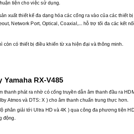
huận tiện cho việc sử dụng.
ản xuất thiết kế đa dạng hóa các cổng ra vào của các thiết bị
t, Network Port, Optical, Coaxial,... hỗ trợ tối đa các kết nố
ì còn có thiết bị điều khiển từ xa hiện đại và thông minh.
ly Yamaha RX-V485
âm thanh phát ra nhờ có cổng truyền dẫn âm thanh đầu ra HDM
by Atmos và DTS: X ) cho âm thanh chuẩn trung thực hơn.
ộ phân giải tới Ultra HD và 4K ) qua công đa phương tiện H
g động.