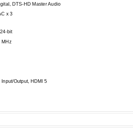
gital, DTS-HD Master Audio
AC x 3
24-bit
.2 MHz
g Input/Output, HDMI 5