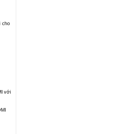
i cho
I với
DMI