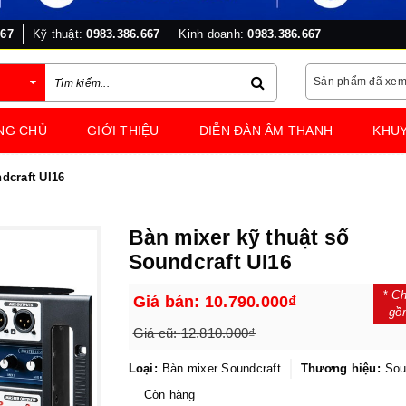
667
Kỹ thuật:
0983.386.667
Kinh doanh:
0983.386.667
Sản phẩm đã xe
NG CHỦ
GIỚI THIỆU
DIỄN ĐÀN ÂM THANH
KHUY
dcraft UI16
Bàn mixer kỹ thuật số
Soundcraft UI16
*
Ch
Giá bán:
10.790.000₫
gồ
Giá cũ:
12.810.000₫
Loại:
Bàn mixer Soundcraft
Thương hiệu:
Sou
Còn hàng