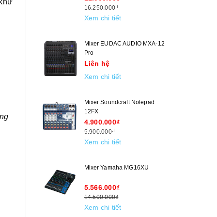
 khử
16.250.000₫
Xem chi tiết
Mixer EUDAC AUDIO MXA-12
Pro
Liên hệ
Xem chi tiết
Mixer Soundcraft Notepad
12FX
ảng
4.900.000₫
5.900.000₫
Xem chi tiết
Mixer Yamaha MG16XU
5.566.000₫
14.500.000₫
Xem chi tiết