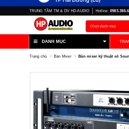
TRUNG TÂM TM & DV HD-AUDIO
Hotline:
0983.386.
Chọn danh mục
DANH MỤC
TRA
Trang chủ
Bàn Mixer
Bàn mixer kỹ thuật số Soun