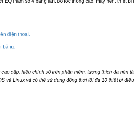
i EQ tham số 4 băng tần, bộ lọc thông cao, máy nén, thiết bị
n điện thoại.
h bảng.
r cao cấp, hiệu chỉnh số trên phần mềm, tương thích đa nền t
S và Linux và có thể sử dụng đồng thời tối đa 10 thiết bị điều