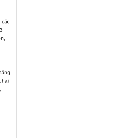
ả các
 3
on,
 năng
 hai
,