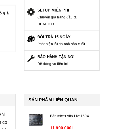
SETUP MIỄN PHÍ
ó giá
Chuyên gia hàng đầu tại
HDAUDIO
ĐỔI TRẢ 15 NGÀY
Phát hiện lỗi do nhà sản xuất
BẢO HÀNH TẬN NƠI
Dễ dàng và tiện lợi
SẢN PHẨM LIÊN QUAN
MAN
Bàn mixer Alto Live1604
n có
11.900.000₫