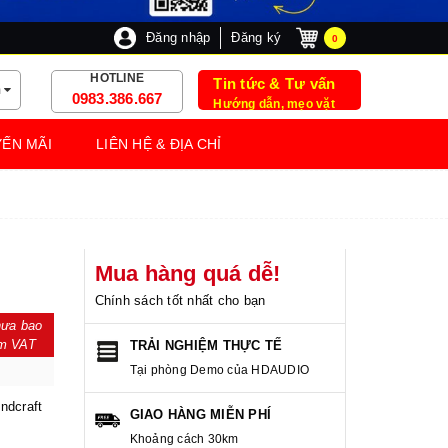
Đăng nhập
Đăng ký
0
HOTLINE
Tin tức & Tư vấn
m
0983.386.667
Hướng dẫn, mẹo vặt
ẾN MÃI
LIÊN HỆ & ĐỊA CHỈ
Mua hàng quá dễ!
Chính sách tốt nhất cho bạn
ưa bao
m VAT
TRẢI NGHIỆM THỰC TẾ
Tại phòng Demo của HDAUDIO
ndcraft
GIAO HÀNG MIỄN PHÍ
Khoảng cách 30km