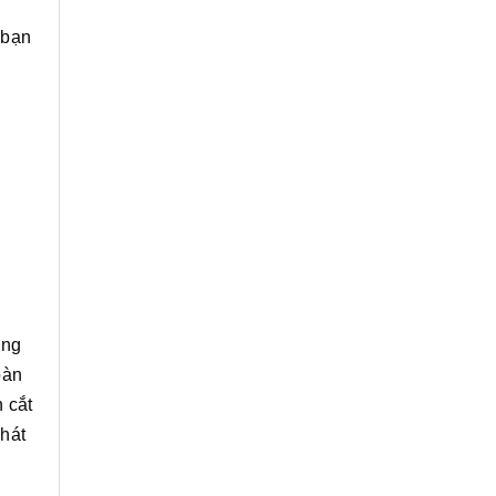
 bạn
ang
oàn
 cắt
hát