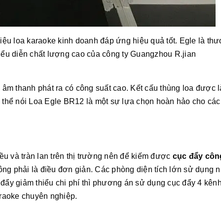
hiệu loa karaoke kinh doanh đáp ứng hiệu quả tốt. Egle là th
biểu diễn chất lượng cao của công ty Guangzhou R.jian
âm thanh phát ra có công suất cao. Kết cấu thùng loa được 
ó thể nói Loa Egle BR12 là một sự lựa chọn hoàn hảo cho các
ều và tràn lan trên thị trường nên để kiếm được
cục đẩy côn
ng phải là điều đơn giản. Các phòng diện tích lớn sử dụng n
 đẩy giảm thiểu chi phí thì phương án sử dụng cục đẩy 4 kênh
raoke chuyên nghiệp.