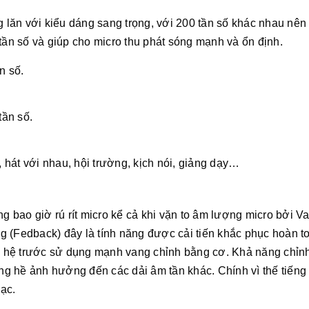
lăn với kiểu dáng sang trọng, với 200 tần số khác nhau nên
tần số và giúp cho micro thu phát sóng mạnh và ổn định.
n số.
tần số.
hát với nhau, hội trường, kịch nói, giảng dạy…
ng bao giờ rú rít micro kể cả khi vặn to âm lượng micro bởi V
ộng (Fedback) đây là tính năng được cải tiến khắc phục hoàn t
 hệ trước sử dụng mạnh vang chỉnh bằng cơ. Khả năng chỉnh
g hề ảnh hưởng đến các dải âm tần khác. Chính vì thế tiếng 
ạc.