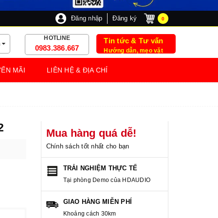
Đăng nhập
Đăng ký
0
HOTLINE
Tin tức & Tư vấn
m
0983.386.667
Hướng dẫn, mẹo vặt
ẾN MÃI
LIÊN HỆ & ĐỊA CHỈ
2
Mua hàng quá dễ!
Chính sách tốt nhất cho bạn
TRẢI NGHIỆM THỰC TẾ
Tại phòng Demo của HDAUDIO
GIAO HÀNG MIỄN PHÍ
Khoảng cách 30km