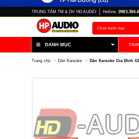
TRUNG TÂM TM & DV HD-AUDIO
Hotline:
0983.386.
Chọn danh mục
DANH MỤC
TRA
Trang chủ
Dàn Karaoke
Dàn Karaoke Gia Đình G