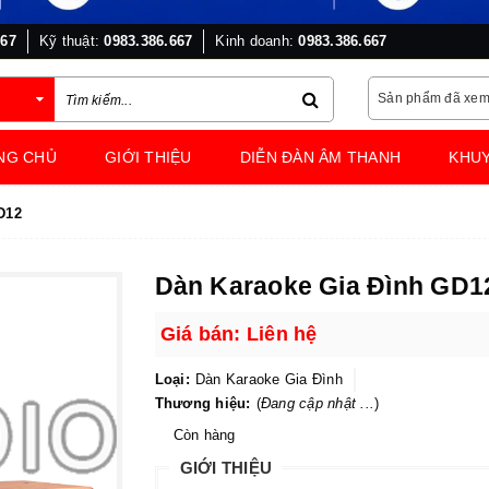
667
Kỹ thuật:
0983.386.667
Kinh doanh:
0983.386.667
Sản phẩm đã xe
NG CHỦ
GIỚI THIỆU
DIỄN ĐÀN ÂM THANH
KHUY
D12
Dàn Karaoke Gia Đình GD1
Giá bán: Liên hệ
Loại:
Dàn Karaoke Gia Đình
Thương hiệu:
(
Đang cập nhật ...
)
Còn hàng
GIỚI THIỆU