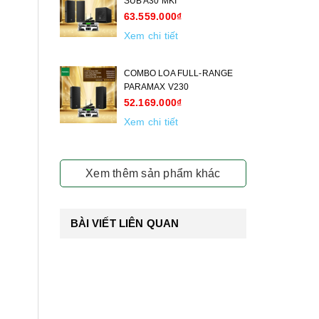
SUB A30 MKI
63.559.000₫
Xem chi tiết
COMBO LOA FULL-RANGE
PARAMAX V230
52.169.000₫
Xem chi tiết
Xem thêm sản phẩm khác
BÀI VIẾT LIÊN QUAN