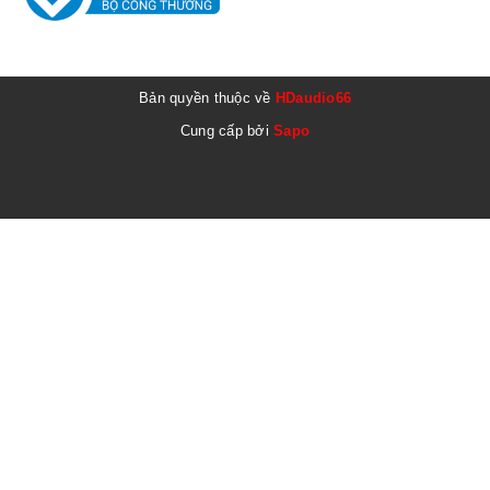
Bản quyền thuộc về
HDaudio66
Cung cấp bởi
Sapo