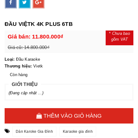
ĐẦU VIỆTK 4K PLUS 6TB
*
Chưa bao
Giá bán:
11.800.000₫
gồm VAT
Giá cũ:
14.800.000₫
Loại:
Đầu Karaoke
Thương hiệu:
Vietk
Còn hàng
GIỚI THIỆU
(Đang cập nhật ...)
THÊM VÀO GIỎ HÀNG
Dàn Karoke Gia Đình
Karaoke gia đình