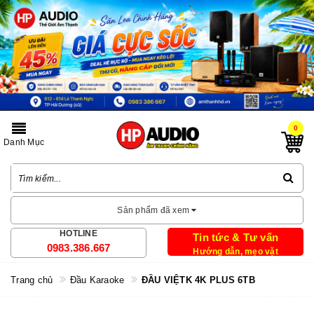
0
Danh Mục
Sản phẩm đã xem
HOTLINE
Tin tức & Tư vấn
0983.386.667
Hướng dẫn, mẹo vặt
Trang chủ
Đầu Karaoke
ĐẦU VIỆTK 4K PLUS 6TB