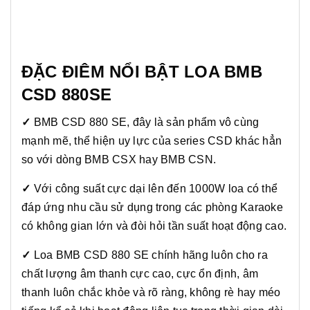
ĐẶC ĐIÊM NỔI BẬT LOA BMB
CSD 880SE
✓
BMB CSD 880 SE, đây là sản phẩm vô cùng
mạnh mẽ, thể hiện uy lực của series CSD khác hẳn
so với dòng BMB CSX hay BMB CSN.
✓
Với công suất cực dại lên đến 1000W loa có thể
đáp ứng nhu cầu sử dụng trong các phòng Karaoke
có không gian lớn và đòi hỏi tần suất hoạt động cao.
✓
Loa BMB CSD 880 SE chính hãng luôn cho ra
chất lượng âm thanh cực cao, cực ổn định, âm
thanh luôn chắc khỏe và rõ ràng, không rè hay méo