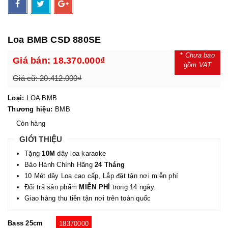
Loa BMB CSD 880SE
*
Chưa bao
Giá bán:
18.370.000₫
gồm VAT
Giá cũ:
20.412.000₫
Loại:
LOA BMB
Thương hiệu:
BMB
Còn hàng
GIỚI THIỆU
Tặng
10M
dây loa karaoke
Bảo Hành Chính Hãng
24 Tháng
10 Mét dây Loa cao cấp, Lắp đặt tận nơi miễn phí
Đổi trả sản phẩm
MIỄN PHÍ
trong 14 ngày.
Giao hàng thu tiền tận nơi trên toàn quốc
Bass 25cm
18370000