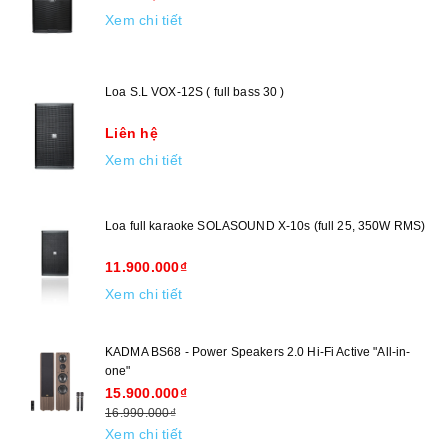
Xem chi tiết
Loa S.L VOX-12S ( full bass 30 )
Liên hệ
Xem chi tiết
Loa full karaoke SOLASOUND X-10s (full 25, 350W RMS)
11.900.000₫
Xem chi tiết
KADMA BS68 - Power Speakers 2.0 Hi-Fi Active "All-in-
one"
15.900.000₫
16.990.000₫
Xem chi tiết