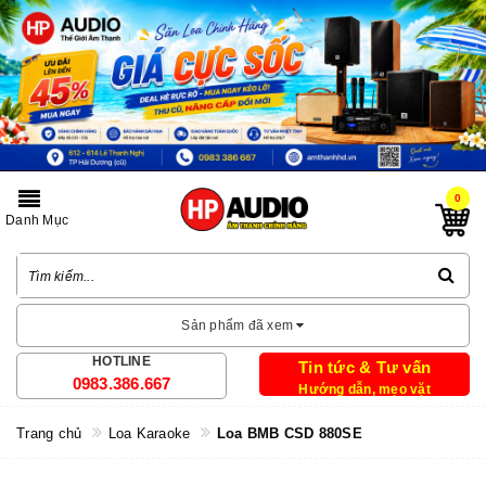
0
Danh Mục
Sản phẩm đã xem
HOTLINE
Tin tức & Tư vấn
0983.386.667
Hướng dẫn, mẹo vặt
Trang chủ
Loa Karaoke
Loa BMB CSD 880SE