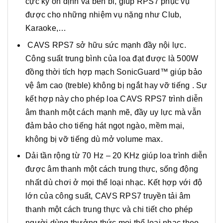
cực kỳ ổn định và bền bỉ, giúp RPS7 phục vụ
được cho những nhiệm vụ nặng như Club,
Karaoke,…
CAVS RPS7 sở hữu sức mạnh đầy nội lực.
Công suất trung bình của loa đạt được là 500W
đồng thời tích hợp mạch SonicGuard™ giúp bảo
vệ âm cao (treble) không bị ngắt hay vỡ tiếng . Sự
kết hợp này cho phép loa CAVS RPS7 trình diễn
âm thanh một cách mạnh mẽ, đầy uy lực mà vẫn
đảm bảo cho tiếng hát ngọt ngào, mềm mại,
không bị vỡ tiếng dù mở volume max.
Dải tần rộng từ 70 Hz – 20 KHz giúp loa trình diễn
được âm thanh một cách trung thực, sống động
nhất dù chơi ở mọi thể loại nhạc. Kết hợp với độ
lớn của công suất, CAVS RPS7 truyền tải âm
thanh một cách trung thực và chi tiết cho phép
người dùng thưởng thức mọi thể loại nhạc theo