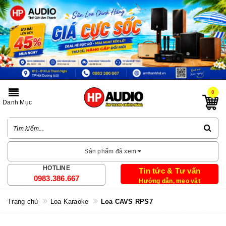
0
Danh Mục
Sản phẩm đã xem
HOTLINE
Tin tức & Tư vấn
0983.386.667
Hướng dẫn, mẹo vặt
Trang chủ
Loa Karaoke
Loa CAVS RPS7