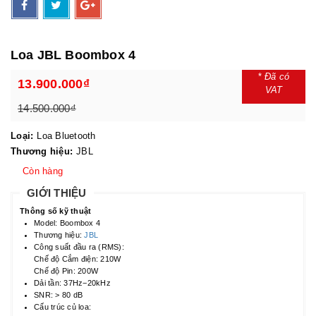
Loa JBL Boombox 4
*
Đã có
13.900.000₫
VAT
14.500.000₫
Loại:
Loa Bluetooth
Thương hiệu:
JBL
Còn hàng
GIỚI THIỆU
Thông số kỹ thuật
Model: Boombox 4
Thương hiệu:
JBL
Công suất đầu ra (RMS):
Chế độ Cắm điện: 210W
Chế độ Pin: 200W
Dải tần: 37Hz−20kHz
SNR: > 80 dB
Cấu trúc củ loa: