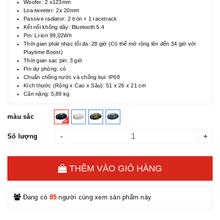
Woofer: 2 x123mm
Loa tweeter: 2x 20mm
Passive radiator: 2 tròn + 1 racetrack
Kết nối không dây: Bluetooth 5.4
Pin: Li-ion 99,02Wh
Thời gian phát nhạc tối đa: 28 giờ (Có thể mở rộng lên đến 34 giờ với
Playtime Boost)
Thời gian sạc pin: 3 giờ
Pin dự phòng: có
Chuẩn chống nước và chống bụi: IP68
Kích thước (Rộng x Cao x Sâu): 51 x 26 x 21 cm
Cân nặng: 5,89 kg
màu sắc
-
+
Số lượng
THÊM VÀO GIỎ HÀNG
Đang có
85
người cùng xem sản phẩm này