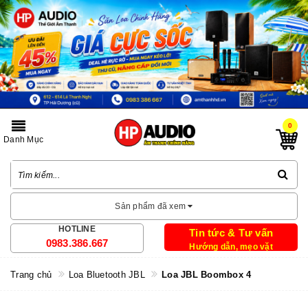
0
Danh Mục
Sản phẩm đã xem
HOTLINE
Tin tức & Tư vấn
0983.386.667
Hướng dẫn, mẹo vặt
Trang chủ
Loa Bluetooth JBL
Loa JBL Boombox 4