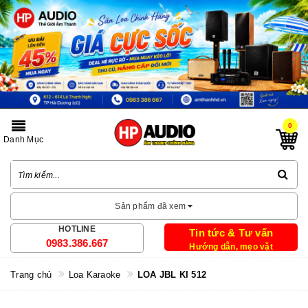
0
Danh Mục
Sản phẩm đã xem
HOTLINE
Tin tức & Tư vấn
0983.386.667
Hướng dẫn, mẹo vặt
Trang chủ
Loa Karaoke
LOA JBL KI 512