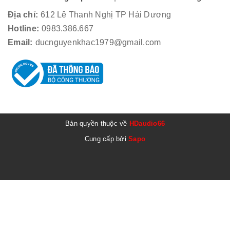
Địa chỉ:
612 Lê Thanh Nghị TP Hải Dương
Hotline:
0983.386.667
Email:
ducnguyenkhac1979@gmail.com
Bản quyền thuộc về
HDaudio66
Cung cấp bởi
Sapo