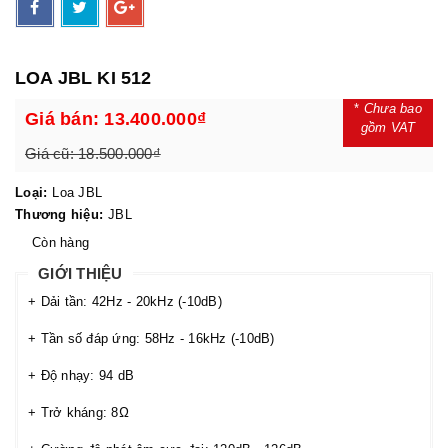
LOA JBL KI 512
*
Chưa bao
Giá bán:
13.400.000₫
gồm VAT
Giá cũ:
18.500.000₫
Loại:
Loa JBL
Thương hiệu:
JBL
Còn hàng
GIỚI THIỆU
+ Dải tần: 42Hz - 20kHz (-10dB)
+ Tần số đáp ứng: 58Hz - 16kHz (-10dB)
+ Độ nhạy: 94 dB
+ Trở kháng: 8Ω