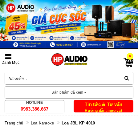
0
Danh Mục
Sản phẩm đã xem
HOTLINE
Tin tức & Tư vấn
0983.386.667
Hướng dẫn, mẹo vặt
Trang chủ
Loa Karaoke
Loa JBL KP 4010