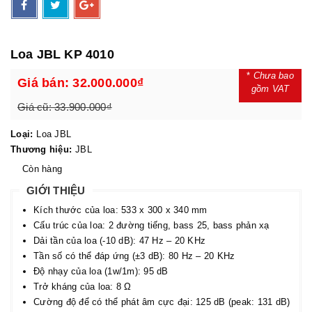
Loa JBL KP 4010
*
Chưa bao
Giá bán:
32.000.000₫
gồm VAT
Giá cũ:
33.900.000₫
Loại:
Loa JBL
Thương hiệu:
JBL
Còn hàng
GIỚI THIỆU
Kích thước của loa: 533 x 300 x 340 mm
Cấu trúc của loa: 2 đường tiếng, bass 25, bass phản xạ
Dải tần của loa (-10 dB): 47 Hz – 20 KHz
Tần số có thể đáp ứng (±3 dB): 80 Hz – 20 KHz
Độ nhạy của loa (1w/1m): 95 dB
Trở kháng của loa: 8 Ω
Cường độ để có thể phát âm cực đại: 125 dB (peak: 131 dB)