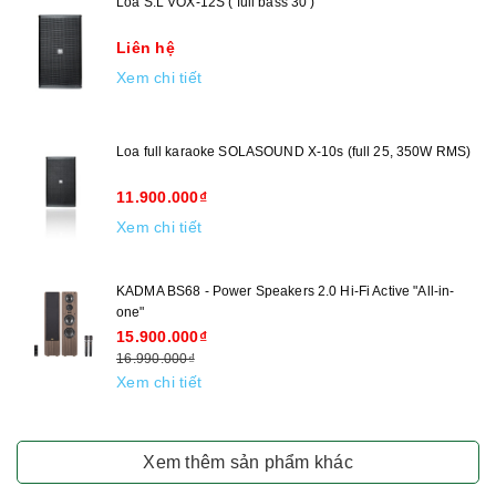
Loa S.L VOX-12S ( full bass 30 )
Liên hệ
Xem chi tiết
Loa full karaoke SOLASOUND X-10s (full 25, 350W RMS)
11.900.000₫
Xem chi tiết
KADMA BS68 - Power Speakers 2.0 Hi-Fi Active "All-in-
one"
15.900.000₫
16.990.000₫
Xem chi tiết
Xem thêm sản phẩm khác