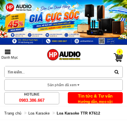
0
Danh Mục
Sản phẩm đã xem
HOTLINE
Tin tức & Tư vấn
0983.386.667
Hướng dẫn, mẹo vặt
Trang chủ
Loa Karaoke
Loa Karaoke TTR KT612