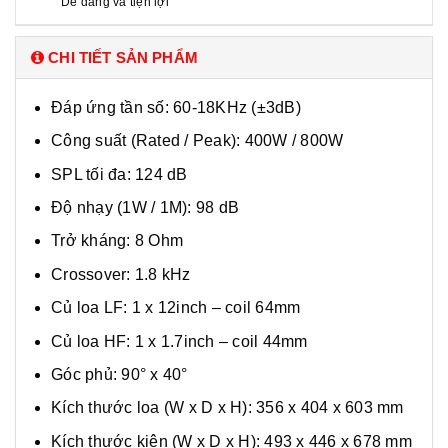
Dễ dàng và tiện lợi
CHI TIẾT SẢN PHẨM
Đáp ứng tần số: 60-18KHz (±3dB)
Công suất (Rated / Peak): 400W / 800W
SPL tối đa: 124 dB
Độ nhạy (1W / 1M): 98 dB
Trở kháng: 8 Ohm
Crossover: 1.8 kHz
Củ loa LF: 1 x 12inch – coil 64mm
Củ loa HF: 1 x 1.7inch – coil 44mm
Góc phủ: 90° x 40°
Kích thước loa (W x D x H): 356 x 404 x 603 mm
Kích thước kiện (W x D x H): 493 x 446 x 678 mm