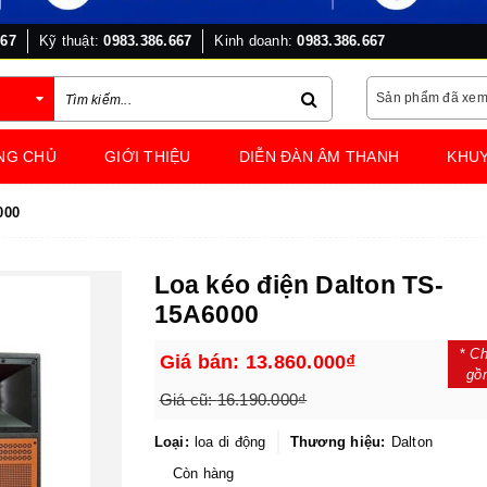
667
Kỹ thuật:
0983.386.667
Kinh doanh:
0983.386.667
Sản phẩm đã xe
NG CHỦ
GIỚI THIỆU
DIỄN ĐÀN ÂM THANH
KHUY
000
Loa kéo điện Dalton TS-
15A6000
*
Ch
Giá bán:
13.860.000₫
gồ
Giá cũ:
16.190.000₫
Loại:
loa di động
Thương hiệu:
Dalton
Còn hàng