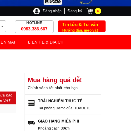
Đăng nhập
Đăng ký
0
HOTLINE
Tin tức & Tư vấn
m
0983.386.667
Hướng dẫn, mẹo vặt
ẾN MÃI
LIÊN HỆ & ĐỊA CHỈ
Mua hàng quá dễ!
Chính sách tốt nhất cho bạn
ưa bao
m VAT
TRẢI NGHIỆM THỰC TẾ
Tại phòng Demo của HDAUDIO
GIAO HÀNG MIỄN PHÍ
Khoảng cách 30km