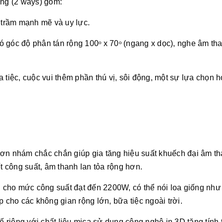
ếng (2 ways) gồm:
h trầm mạnh mẽ và uy lực.
 có góc độ phân tán rộng 100
x 70
(ngang x dọc), nghe âm th
o
o
 tiệc, cuộc vui thêm phần thú vị, sôi động, một sự lựa chọn 
sơn nhám chắc chắn giúp gia tăng hiệu suất khuếch đại âm t
ết công suất, âm thanh lan tỏa rộng hơn.
cho mức công suất đạt đến 2200W, có thể nói loa giống như
p cho các không gian rộng lớn, bữa tiệc ngoài trời.
kế riêng với chất liệu mica sử dụng công nghệ in 3D tăng tính