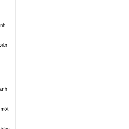
anh
hoàn
hanh
 một
 thẩm