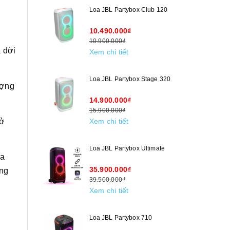
Loa JBL Partybox Club 120
10.490.000₫
10.900.000₫
a đời
Xem chi tiết
Loa JBL Partybox Stage 320
ượng
14.900.000₫
15.900.000₫
rở
Xem chi tiết
Loa JBL Partybox Ultimate
oa
35.900.000₫
ựng
39.500.000₫
Xem chi tiết
Loa JBL Partybox 710