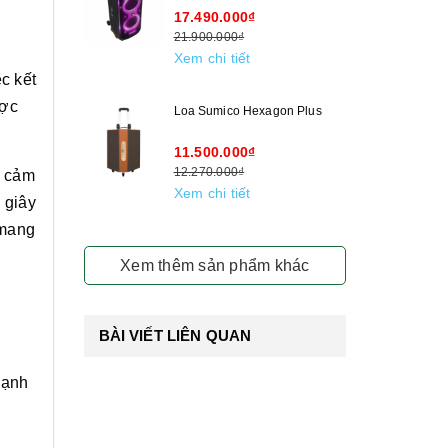
17.490.000₫
21.900.000₫
Xem chi tiết
c kết
ược
Loa Sumico Hexagon Plus
11.500.000₫
12.270.000₫
o cảm
Xem chi tiết
 giây
 mang
Xem thêm sản phẩm khác
BÀI VIẾT LIÊN QUAN
mạnh