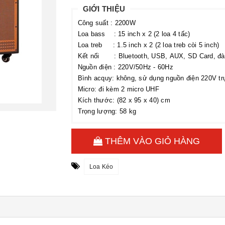
GIỚI THIỆU
Công suất : 2200W
Loa bass : 15 inch x 2 (2 loa 4 tấc)
Loa treb : 1.5 inch x 2 (2 loa treb còi 5 inch)
Kết nối : Bluetooth, USB, AUX, SD Card, đà
Nguồn điện : 220V/50Hz - 60Hz
Bình acquy: không, sử dụng nguồn điện 220V tr
Micro: đi kèm 2 micro UHF
Kích thước: (82 x 95 x 40) cm
Trọng lượng: 58 kg
THÊM VÀO GIỎ HÀNG
Loa Kéo