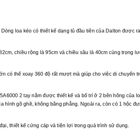
. Dòng loa kéo có thiết kế dạng tủ đầu tiên của Dalton được r
i 82cm, chiều rộng là 95cm và chiều sâu là 40cm cùng trọng l
ớn có thể xoay 360 độ rất mượt mà giúp cho việc di chuyển t
5A6000 2 tay nắm được thiết kế và bố trí ở 2 bên hông của l
a hình gồ ghề, không bằng phẳng. Ngoài ra, còn có 1 hộc đ
i, thiết kế cứng cáp và tiện lợi trong quá trình sử dụng.