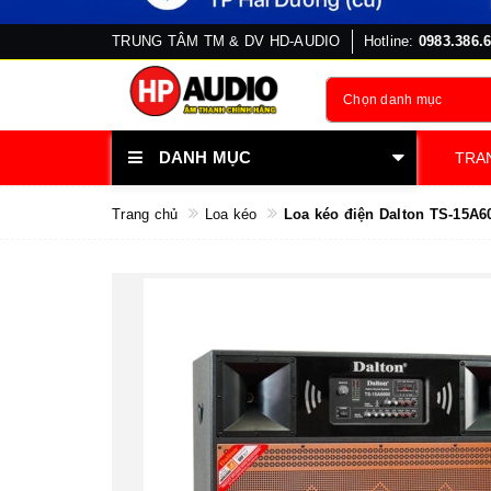
TRUNG TÂM TM & DV HD-AUDIO
Hotline:
0983.386.
Chọn danh mục
DANH MỤC
TRA
Trang chủ
Loa kéo
Loa kéo điện Dalton TS-15A6