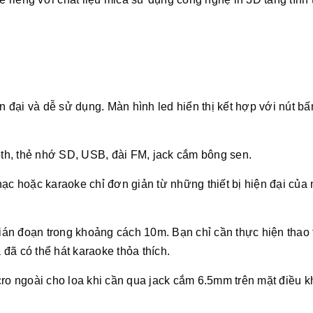
ện đại và dễ sử dụng. Màn hình led hiển thị kết hợp với nút b
oth, thẻ nhớ SD, USB, đài FM, jack cắm bông sen.
ạc hoặc karaoke chỉ đơn giản từ những thiết bị hiện đại của
án đoạn trong khoảng cách 10m. Bạn chỉ cần thực hiện thao 
 đã có thể hát karaoke thỏa thích.
cro ngoài cho loa khi cần qua jack cắm 6.5mm trên mặt điều k