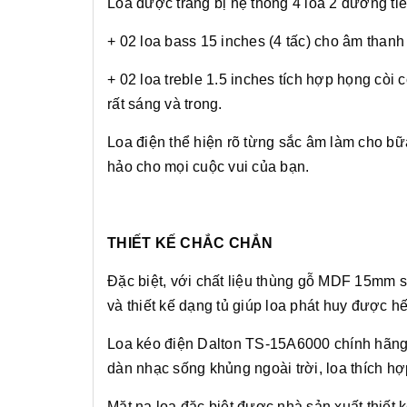
Loa được trang bị hệ thống 4 loa 2 đường ti
+ 02 loa bass 15 inches (4 tấc) cho âm than
+ 02 loa treble 1.5 inches tích hợp họng còi
rất sáng và trong.
Loa điện thể hiện rõ từng sắc âm làm cho bữa
hảo cho mọi cuộc vui của bạn.
THIẾT KẾ CHẮC CHẮN
Đặc biệt, với chất liệu thùng gỗ MDF 15mm 
và thiết kế dạng tủ giúp loa phát huy được h
Loa kéo điện Dalton TS-15A6000 chính hãng 
dàn nhạc sống khủng ngoài trời, loa thích hợ
Mặt nạ loa đặc biệt đươc nhà sản xuất thiết 