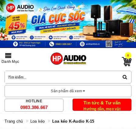
0
Danh Mục
Sản phẩm đã xem
HOTLINE
Tin tức & Tư vấn
0983.386.667
Hướng dẫn, mẹo vặt
Trang chủ
Loa kéo
Loa kéo K-Audio K-15