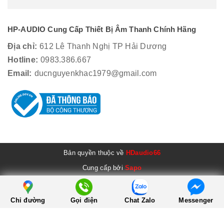
HP-AUDIO Cung Cấp Thiết Bị Âm Thanh Chính Hãng
Địa chỉ:
612 Lê Thanh Nghị TP Hải Dương
Hotline:
0983.386.667
Email:
ducnguyenkhac1979@gmail.com
Bản quyền thuộc về
HDaudio66
Cung cấp bởi
Sapo
Chỉ đường
Gọi điện
Chat Zalo
Messenger