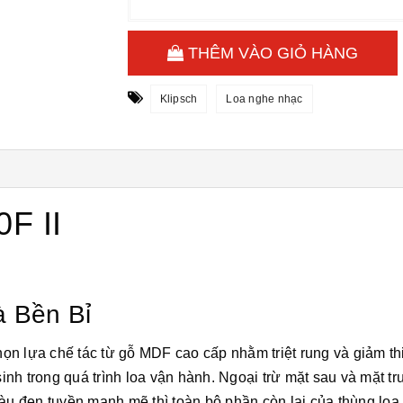
THÊM VÀO GIỎ HÀNG
Klipsch
Loa nghe nhạc
F II
à Bền Bỉ
ọn lựa chế tác từ gỗ MDF cao cấp nhằm triệt rung và giảm th
nh trong quá trình loa vận hành. Ngoại trừ mặt sau và mặt t
 đen tuyền mạnh mẽ thì toàn bộ phần còn lại của thùng loa