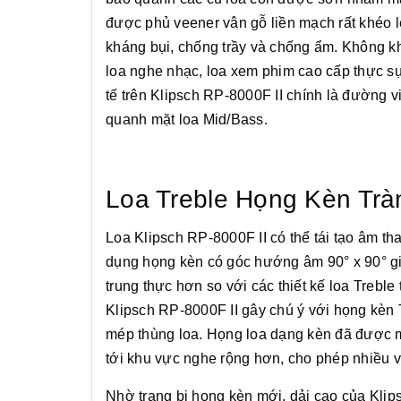
được phủ veener vân gỗ liền mạch rất khéo 
kháng bụi, chống trầy và chống ẩm. Không k
loa nghe nhạc, loa xem phim cao cấp thực sự 
tế trên Klipsch RP-8000F II chính là đường 
quanh mặt loa Mid/Bass.
Loa Treble Họng Kèn Trà
Loa Klipsch RP-8000F II có thể tái tạo âm tha
dụng họng kèn có góc hướng âm 90° x 90° gi
trung thực hơn so với các thiết kế loa Trebl
Klipsch RP-8000F II gây chú ý với họng kèn Tr
mép thùng loa. Họng loa dạng kèn đã được mở
tới khu vực nghe rộng hơn, cho phép nhiều vị 
Nhờ trang bị họng kèn mới, dải cao của Klip