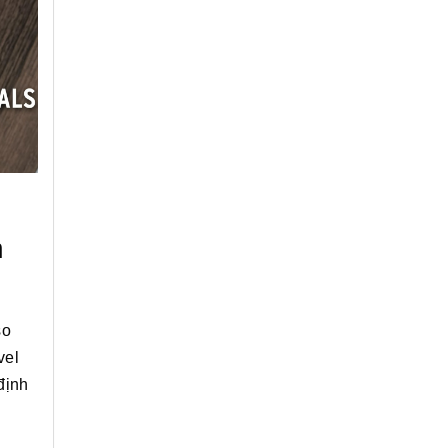
n
so
vel
định