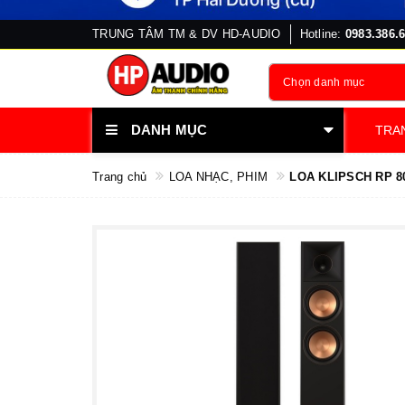
TRUNG TÂM TM & DV HD-AUDIO
Hotline:
0983.386.
Chọn danh mục
DANH MỤC
TRA
Trang chủ
LOA NHẠC, PHIM
LOA KLIPSCH RP 80