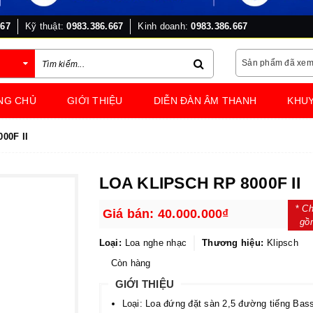
667
Kỹ thuật:
0983.386.667
Kinh doanh:
0983.386.667
Sản phẩm đã xe
NG CHỦ
GIỚI THIỆU
DIỄN ĐÀN ÂM THANH
KHUY
00F II
LOA KLIPSCH RP 8000F II
*
Ch
Giá bán:
40.000.000₫
gồ
Loại:
Loa nghe nhạc
Thương hiệu:
Klipsch
Còn hàng
GIỚI THIỆU
Loại: Loa đứng đặt sàn 2,5 đường tiếng Bas