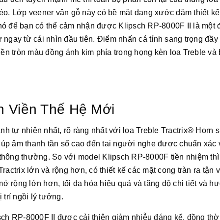
léo. Lớp veener vân gỗ này có bề mặt dạng xước dăm thiết kế
hó để bạn có thể cảm nhận được Klipsch RP-8000F II là một 
ngay từ cái nhìn đầu tiên. Điểm nhấn cá tính sang trọng đầy 
viền tròn màu đồng ánh kim phía trong họng kèn loa Treble và
n Viền Thế Hệ Mới
nh tự nhiên nhất, rõ ràng nhất với loa Treble Tractrix® Horn 
úp âm thanh tần số cao đến tai người nghe được chuẩn xác 
e thông thường. So với model Klipsch RP-8000F tiền nhiệm thì
actrix lớn và rộng hơn, có thiết kế các mặt cong tràn ra tận 
 rộng lớn hơn, tối đa hóa hiệu quả và tăng độ chi tiết và h
trí ngồi lý tưởng.
sch RP-8000F II được cải thiện giảm nhiễu đáng kể, đồng thờ