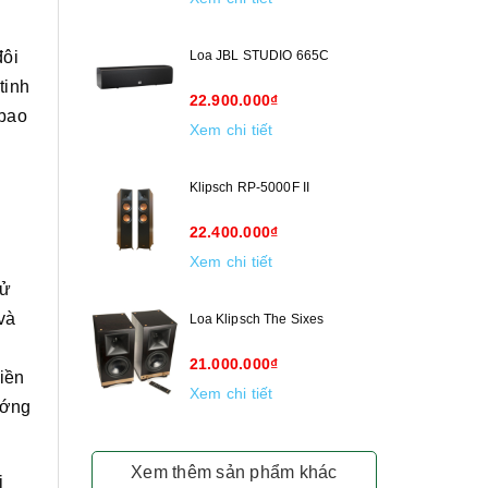
đôi
Loa JBL STUDIO 665C
tinh
22.900.000₫
 bao
Xem chi tiết
Klipsch RP-5000F II
22.400.000₫
Xem chi tiết
sử
và
Loa Klipsch The Sixes
21.000.000₫
viền
Xem chi tiết
ướng
Xem thêm sản phẩm khác
i