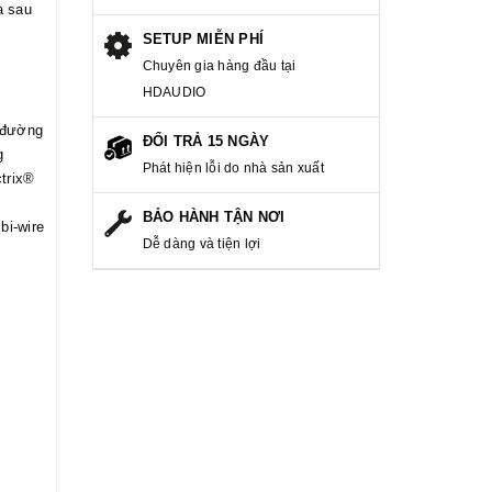
a sau
SETUP MIỄN PHÍ
Chuyên gia hàng đầu tại
HDAUDIO
d đường
ĐỔI TRẢ 15 NGÀY
g
Phát hiện lỗi do nhà sản xuất
ctrix®
BẢO HÀNH TẬN NƠI
bi-wire
Dễ dàng và tiện lợi