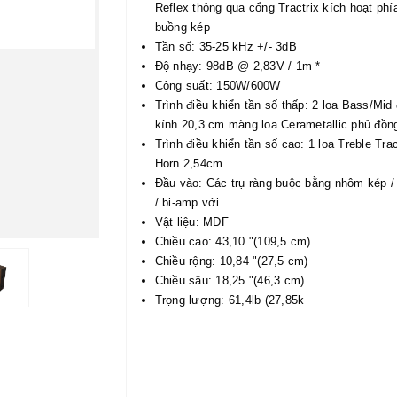
Reflex thông qua cổng Tractrix kích hoạt phí
buồng kép
Tần số: 35-25 kHz +/- 3dB
Độ nhạy: 98dB @ 2,83V / 1m *
Công suất: 150W/600W
Trình điều khiển tần số thấp: 2 loa Bass/Mi
kính 20,3 cm màng loa Cerametallic phủ đồn
Trình điều khiển tần số cao: 1 loa Treble Tra
Horn 2,54cm
Đầu vào: Các trụ ràng buộc bằng nhôm kép / 
/ bi-amp với
Vật liệu: MDF
Chiều cao: 43,10 "(109,5 cm)
Chiều rộng: 10,84 "(27,5 cm)
Chiều sâu: 18,25 "(46,3 cm)
Trọng lượng: 61,4lb (27,85k