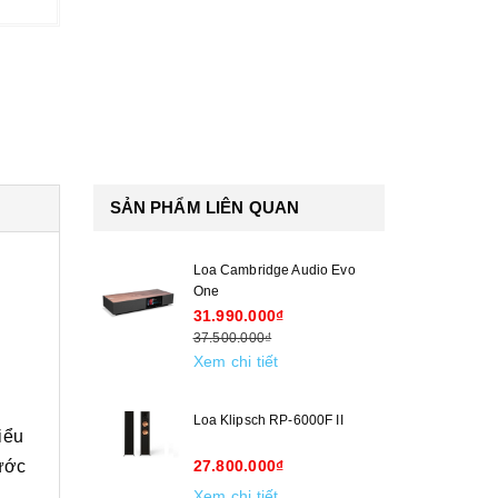
SẢN PHẨM LIÊN QUAN
Loa Cambridge Audio Evo
One
31.990.000₫
37.500.000₫
Xem chi tiết
Loa Klipsch RP-6000F II
iểu
rước
27.800.000₫
Xem chi tiết