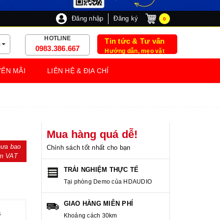
Đăng nhập
Đăng ký
0
HOTLINE
Tin tức & Tư vấn
m
0983.386.667
Hướng dẫn, mẹo vặt
ẾN MÃI
LIÊN HỆ & ĐỊA CHỈ
Mua hàng quá dễ!
ưa bao
Chính sách tốt nhất cho bạn
m VAT
TRẢI NGHIỆM THỰC TẾ
Tại phòng Demo của HDAUDIO
GIAO HÀNG MIỄN PHÍ
s
Khoảng cách 30km