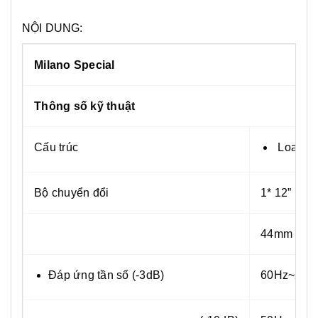
NỘI DUNG:
Milano Special
Thông số kỹ thuật
Cấu trúc
Loa gỗ 
Bộ chuyển đổi
1* 12” LF
44mm HF(I
Đáp ứng tần số (-3dB)
60Hz~20K