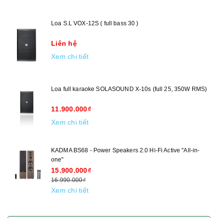
Loa S.L VOX-12S ( full bass 30 )
Liên hệ
Xem chi tiết
Loa full karaoke SOLASOUND X-10s (full 25, 350W RMS)
11.900.000₫
Xem chi tiết
KADMA BS68 - Power Speakers 2.0 Hi-Fi Active "All-in-
one"
15.900.000₫
16.990.000₫
Xem chi tiết