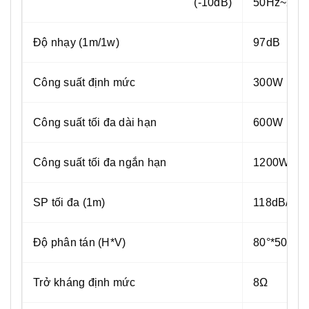
(-10dB)
50Hz~22K
Độ nhạy (1m/1w)
97dB
Công suất định mức
300W
Công suất tối đa dài hạn
600W
Công suất tối đa ngắn hạn
1200W
SP tối đa (1m)
118dB/124
Độ phân tán (H*V)
80°*50°
Trở kháng định mức
8Ω