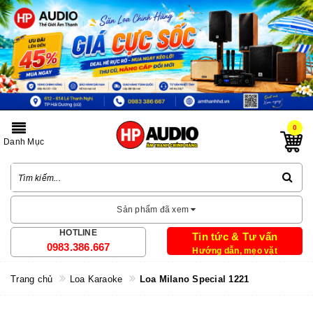
0
Danh Mục
Sản phẩm đã xem
HOTLINE
Tin tức & Tư vấn
0983.386.667
Hướng dẫn, mẹo vặt
Trang chủ
Loa Karaoke
Loa Milano Special 1221