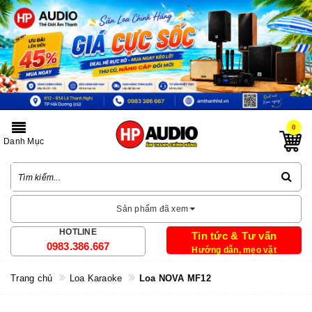
0
Danh Mục
Sản phẩm đã xem
HOTLINE
Tin tức & Tư vấn
0983.386.667
Hướng dẫn, mẹo vặt
Trang chủ
Loa Karaoke
Loa NOVA MF12