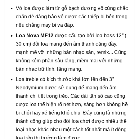
Vỏ loa được làm từ gỗ bạch dương vô cùng chắc
chắn dễ dàng bảo vệ được các thiếp bị bên trong
nếu chẳng may bị va đập.
Loa Nova MF12
được cấu tạo bởi loa bass 12” (
30 cm) đôi loa mang đến âm thanh căng đầy,
mạnh mẽ vỡi những bản nhạc sàn, remix... Cũng
không kém phần sâu lắng, mềm mại với những
bản nhạc trữ tình, lãng mạng.
Loa treble có kích thước khá lớn lên đến 3”
Neodymium được sử dụng để mang đến âm
thanh chi tiết trong trẻo. Các dải tần số cao cũng
được loa thể hiện rõ nét hơn, sáng hơn không hề
bị chói hay xé tiếng khó chịu. Đây cũng là những
thành công giúp cho đôi loa chơi được nhiều thể
loại nhạc khác nhau một cách tốt nhất mà ít dòng
loa trên thị trường làm được.