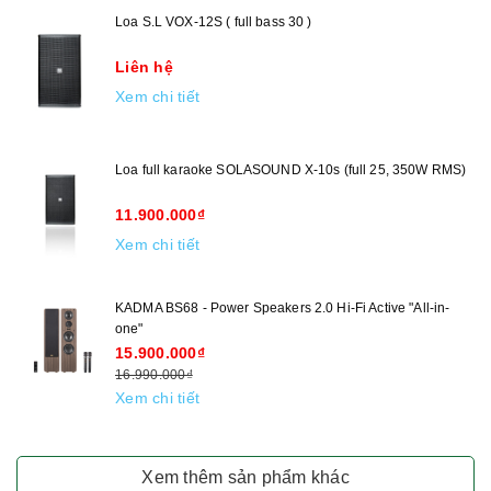
Loa S.L VOX-12S ( full bass 30 )
Liên hệ
Xem chi tiết
Loa full karaoke SOLASOUND X-10s (full 25, 350W RMS)
11.900.000₫
Xem chi tiết
KADMA BS68 - Power Speakers 2.0 Hi-Fi Active "All-in-
one"
15.900.000₫
16.990.000₫
Xem chi tiết
Xem thêm sản phẩm khác