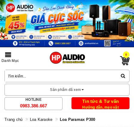
0
Danh Mục
Sản phẩm đã xem
HOTLINE
Tin tức & Tư vấn
0983.386.667
Hướng dẫn, mẹo vặt
Trang chủ
Loa Karaoke
Loa Paramax P300