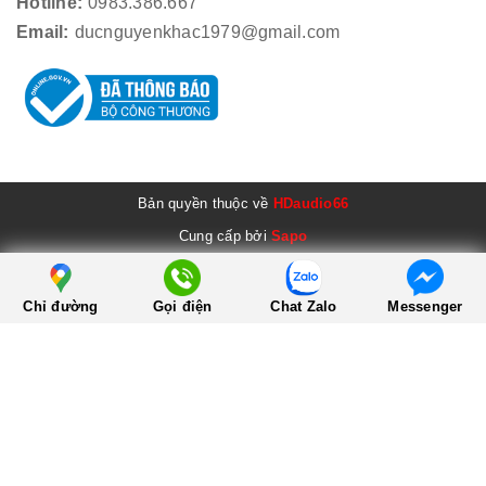
Hotline:
0983.386.667
Email:
ducnguyenkhac1979@gmail.com
Bản quyền thuộc về
HDaudio66
Cung cấp bởi
Sapo
Chỉ đường
Gọi điện
Chat Zalo
Messenger