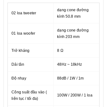
dạng cone đường
02 loa tweeter
kính 50.8 mm
dạng cone đường
01 loa woofer
kính 203 mm
Trở kháng
8 Ω
Dải tần
48Hz ~ 18kHz
Độ nhạy
88dB / 1W / 1m
Công suất đầu vào (
100W / 200W / 1 loa
liên tục / tối đa)