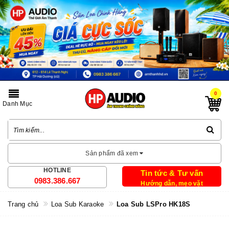
0
Danh Mục
Sản phẩm đã xem
HOTLINE
Tin tức & Tư vấn
0983.386.667
Hướng dẫn, mẹo vặt
Trang chủ
Loa Sub Karaoke
Loa Sub LSPro HK18S