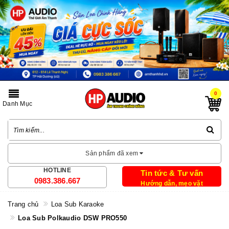
0
Danh Mục
Sản phẩm đã xem
HOTLINE
Tin tức & Tư vấn
0983.386.667
Hướng dẫn, mẹo vặt
Trang chủ
Loa Sub Karaoke
Loa Sub Polkaudio DSW PRO550