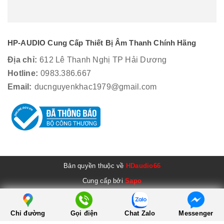
HP-AUDIO Cung Cấp Thiết Bị Âm Thanh Chính Hãng
Địa chỉ:
612 Lê Thanh Nghị TP Hải Dương
Hotline:
0983.386.667
Email:
ducnguyenkhac1979@gmail.com
Bản quyền thuộc về
HDaudio66
Cung cấp bởi
Sapo
Chỉ đường
Gọi điện
Chat Zalo
Messenger