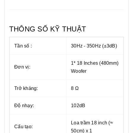
THÔNG SỐ KỸ THUẬT
Tần số :
30Hz - 350Hz (±3dB)
1* 18 Inches (480mm)
Đơn vị:
Woofer
Trở kháng:
8 Ω
Độ nhạy:
102dB
Loa trầm 18 inch (≈
Cấu tạo:
50cm) x 1