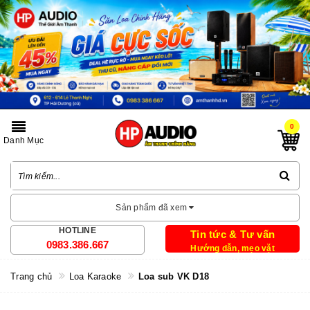
0
Danh Mục
Sản phẩm đã xem
HOTLINE
Tin tức & Tư vấn
0983.386.667
Hướng dẫn, mẹo vặt
Trang chủ
Loa Karaoke
Loa sub VK D18