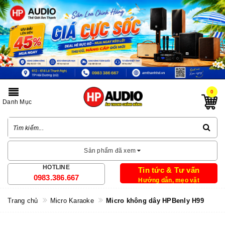
0
Danh Mục
Sản phẩm đã xem
HOTLINE
Tin tức & Tư vấn
0983.386.667
Hướng dẫn, mẹo vặt
Trang chủ
Micro Karaoke
Micro không dây HPBenly H99