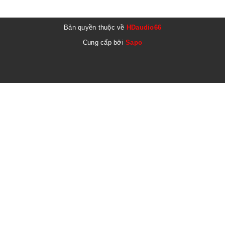
Bản quyền thuộc về
HDaudio66
Cung cấp bởi
Sapo