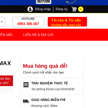
Đăng nhập
Đăng ký
0
HOTLINE
Tin tức & Tư vấn
m
0983.386.667
Hướng dẫn, mẹo vặt
ẾN MÃI
LIÊN HỆ & ĐỊA CHỈ
MAX
Mua hàng quá dễ!
Chính sách tốt nhất cho bạn
ưa bao
m VAT
TRẢI NGHIỆM THỰC TẾ
Tại phòng Demo của HDAUDIO
GIAO HÀNG MIỄN PHÍ
Khoảng cách 30km