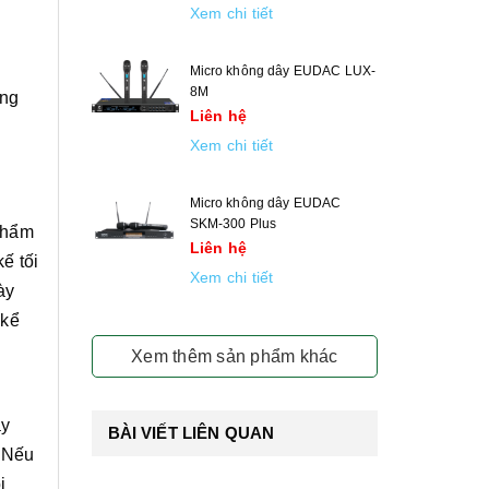
Xem chi tiết
Micro không dây EUDAC LUX-
8M
ững
Liên hệ
Xem chi tiết
Micro không dây EUDAC
SKM-300 Plus
phẩm
Liên hệ
ế tối
Xem chi tiết
ày
 kể
Xem thêm sản phẩm khác
ây
BÀI VIẾT LIÊN QUAN
. Nếu
ị