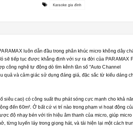
Karaoke gia đình
u PARAMAX luôn dẫn đầu trong phân khúc micro không dây ch
 đó sẽ tiếp tục được khẳng định với sự ra đời của PARAMAX
hợp công nghệ tự động dò tìm kênh tần số “Auto Channel
u quả và cảm giác sử dụng đáng giá, đặc sắc từ kiểu dáng c
ố siêu cao) có công suất thu phát sóng cực mạnh cho khả nă
rộng đến 60m². Ở bất cứ vị trí nào trong phạm vi hoạt động củ
ợc độ nhạy bén với tín hiệu âm thanh của micro, giúp micro 
, từng luyến láy trong giọng hát, và tái hiện lại một cách tru