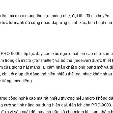
đầu thu micro có màng thu cực mỏng nhẹ, đạt tốc độ di chuyển
lực từ mạnh đã cùng nhau đáp ứng chính xác, linh hoạt nh
 PRO-9000 tiếp tục đẩy cảm xúc người hát lên cao nhờ sản 
 trong cả micro (transmitter) và bộ thu (receiver) được thiết k
trầm của giọng hát mang lại cảm nhận chất giọng bung mở và d
, chi tiết giúp dễ dàng thể hiện nhiều thể loại nhạc khác nhau
 tiếng, méo tiếng.
hững công nghệ cao mà rất nhiều thương hiệu micro không d
ng cường tính năng sử dụng hiện đại, tiện ích cho PRO-9000
 đơn vị sản xuất để thay mới tần số cho micro khi sản phẩm b