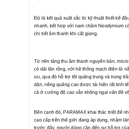
Đó là kết quả xuất sắc từ kỹ thuật thiết kế 
nhanh, kết hợp với nam châm Neodymium có 
chi tiết âm thanh khi cất giọng.
Từ nền tảng thu âm thanh nguyên bản, micro
có dải tần rộng, với hệ thống mạch điện tử nằm
ưu, qua đó hỗ trợ tốt quãng trung và trung 
dặn, riêng quãng cao được tái hiện rất tinh tế
cả ở cường độ cao vẫn không ngại vấn đề vỡ
Bên cạnh đó, PARAMAX khai thác triệt để n
cao cấp trên thế giới đang áp dụng, nhằm tă
trước đây, người dùng cần đến sự hỗ trợ của