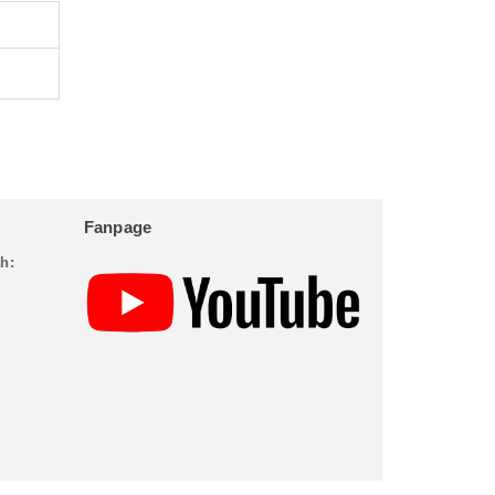
Fanpage
h: