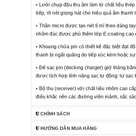
• Lưới chụp đầu thu âm làm từ chất liệu thép 
tiếp, rõ nét giọng hát cho hiệu quả âm thanh 
• Thân micro được tạo nét tỉ mỉ theo dáng t
nhôm đúc được phủ thêm lớp E-coating cao c
• Khoang chứa pin có thiết kế đặc biệt đạt độ 
thanh bị ngắt quãng do tiếp xúc kém hoặc s
• Đế sạc pin (docking charger) giữ thăng bằn
được tích hợp tính năng sạc tự động: tự sạc 
• Bộ thu (receiver) với chất liệu nhôm cao cấ
điêu khắc nên các đường viền mảnh, sắc sả
CHÍNH SÁCH
HƯỚNG DẪN MUA HÀNG