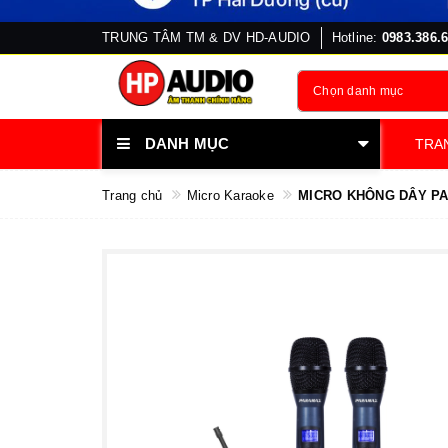
TRUNG TÂM TM & DV HD-AUDIO
Hotline:
0983.386.
Chọn danh mục
DANH MỤC
TRA
Trang chủ
Micro Karaoke
MICRO KHÔNG DÂY PA