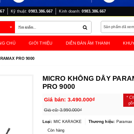
667
Kỹ thuật:
0983.386.667
Kinh doanh:
0983.386.667
Sản phẩm đã xe
NG CHỦ
GIỚI THIỆU
DIỄN ĐÀN ÂM THANH
KHUY
RAMAX PRO 9000
MICRO KHÔNG DÂY PARA
PRO 9000
*
Ch
Giá bán:
3.490.000₫
gồ
Giá cũ:
3.990.000₫
Loại:
MIC KARAOKE
Thương hiệu:
Paramax
Còn hàng