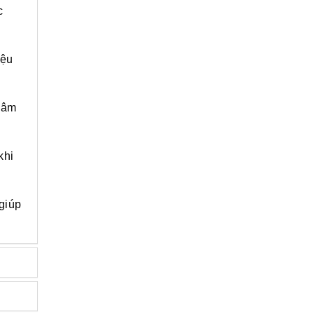
c
iệu
g âm
khi
 giúp