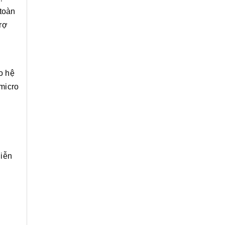
 toàn
rợ
o hệ
micro
iễn