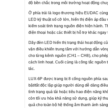
độ bền chắc trong môi trường hoạt động chu
Ở phía trái là logo thương hiệu EUDAC cùng
LED kỹ thuật số cỡ lớn, hiển thị điện áp đầ
kiểm soát tình trạng nguồn điện hiện hành. T
điện thoại hoặc các thiết bị hỗ trợ khác ngay t
Dãy đèn LED hiển thị trạng thái hoạt động c
vặn điều khiển trung tâm với hướng dẫn vòng 
cho từng kênh nguồn (CH1 – CH8), cho phép n
cách linh hoạt. Cuối cùng là công tắc nguồn t
tác.
LUX-6P được trang bị 8 cổng nguồn phía sau,
bật/tắt độc lập giúp người dùng dễ dàng điều 
tình trạng quá tải hoặc tiêu hao điện năng 
còn tối ưu hóa khả năng sử dụng, giúp kỹ thu
quả cho toàn bộ hệ thống âm thanh ánh sáng