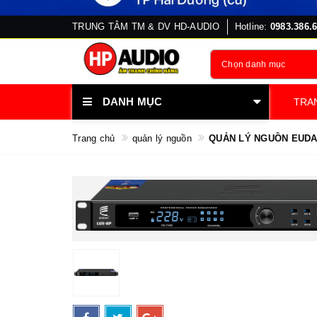
TRUNG TÂM TM & DV HD-AUDIO
Hotline:
0983.386.
Chọn danh mục
DANH MỤC
TRA
Trang chủ
quản lý nguồn
QUẢN LÝ NGUỒN EUDA