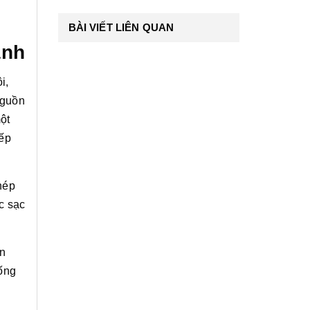
BÀI VIẾT LIÊN QUAN
anh
i,
nguồn
ột
iếp
hép
c sạc
ẩn
hống