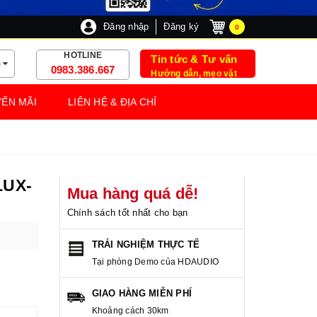
Đăng nhập
Đăng ký
0
HOTLINE
Tin tức & Tư vấn
m
0983.386.667
Hướng dẫn, mẹo vặt
ẾN MÃI
LIÊN HỆ & ĐỊA CHỈ
LUX-
Mua hàng quá dễ!
Chính sách tốt nhất cho bạn
TRẢI NGHIỆM THỰC TẾ
Tại phòng Demo của HDAUDIO
GIAO HÀNG MIỄN PHÍ
Khoảng cách 30km