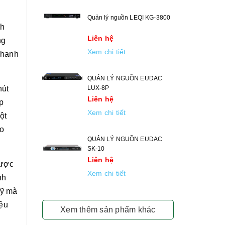
Quản lý nguồn LEQI KG-3800
nh
Liên hệ
ng
Xem chi tiết
 nhanh
QUẢN LÝ NGUỒN EUDAC
nút
LUX-8P
Liên hệ
ập
Xem chi tiết
ột
ao
QUẢN LÝ NGUỒN EUDAC
SK-10
Liên hệ
được
Xem chi tiết
nh
mỹ mà
iệu
Xem thêm sản phẩm khác