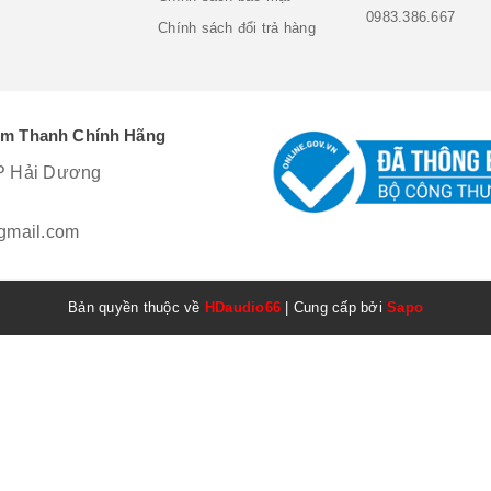
0983.386.667
Chính sách đổi trả hàng
Âm Thanh Chính Hãng
P Hải Dương
mail.com
Bản quyền thuộc về
HDaudio66
|
Cung cấp bởi
Sapo