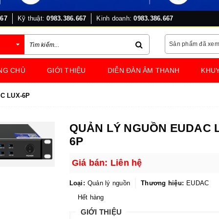
667
Kỹ thuật:
0983.386.667
Kinh doanh:
0983.386.667
Sản phẩm đã xe
NG CHỦ
GIỚI THIỆU
DIỄN ĐÀN ÂM THANH
KHUY
C LUX-6P
QUẢN LÝ NGUỒN EUDAC 
6P
Giá bán: Liên hệ
Loại:
Quản lý nguồn
Thương hiệu:
EUDAC
Hết hàng
GIỚI THIỆU