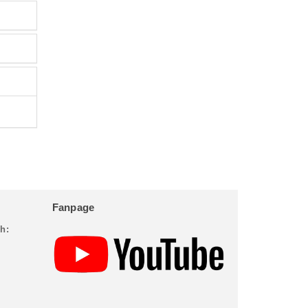
Fanpage
h: