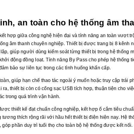
nh, an toàn cho hệ thống âm th
hợp giữa công nghệ hiện đại và tính năng an toàn vượt trộ
hống âm thanh chuyên nghiệp. Thiết bị được trang bị 8 kênh 
 lập, giúp người dùng kiểm soát từng thiết bị trong hệ thống m
i khởi động đồng loạt. Tính năng By Pass cho phép hệ thống t
 đảm bảo sự liên tục trong các tình huống khẩn cấp.
oàn, giúp hạn chế thao tác ngoài ý muốn hoặc truy cập trái p
ra, thiết bị còn có cổng sạc USB tích hợp, thuận tiện cho việ
hác trong quá trình vận hành.
được thiết kế đạt chuẩn công nghiệp, kết hợp ổ cắm tiêu chu
ương thích rộng rãi với hầu hết thiết bị điện hiện nay. Hệ t
 góp phần duy trì tuổi thọ cho toàn bộ hệ thống được kết nối.