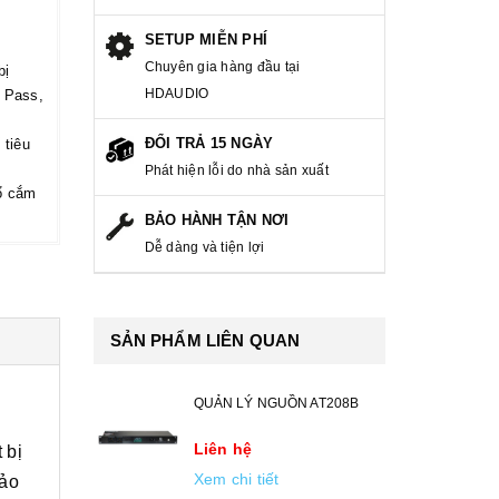
SETUP MIỄN PHÍ
Chuyên gia hàng đầu tại
bị
HDAUDIO
y Pass,
ĐỔI TRẢ 15 NGÀY
 tiêu
Phát hiện lỗi do nhà sản xuất
ổ cắm
BẢO HÀNH TẬN NƠI
Dễ dàng và tiện lợi
SẢN PHẨM LIÊN QUAN
QUẢN LÝ NGUỒN AT208B
Liên hệ
 bị
Xem chi tiết
bảo