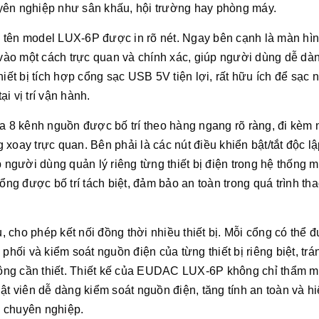
yên nghiệp như sân khấu, hội trường hay phòng máy.
 tên model LUX-6P được in rõ nét. Ngay bên cạnh là màn hì
u vào một cách trực quan và chính xác, giúp người dùng dễ dà
hiết bị tích hợp cổng sạc USB 5V tiện lợi, rất hữu ích để sạc
ại vị trí vận hành.
ủa 8 kênh nguồn được bố trí theo hàng ngang rõ ràng, đi kèm 
xoay trực quan. Bên phải là các nút điều khiển bật/tắt độc l
gười dùng quản lý riêng từng thiết bị điện trong hệ thống m
ổng được bố trí tách biệt, đảm bảo an toàn trong quá trình th
 cho phép kết nối đồng thời nhiều thiết bị. Mỗi cổng có thể 
phối và kiểm soát nguồn điện của từng thiết bị riêng biệt, trá
không cần thiết. Thiết kế của EUDAC LUX-6P không chỉ thẩm 
ật viên dễ dàng kiểm soát nguồn điện, tăng tính an toàn và h
 chuyên nghiệp.