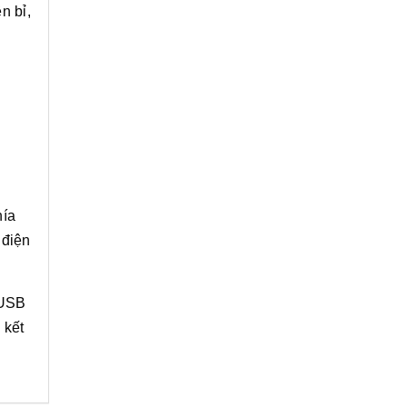
n bỉ,
hía
 điện
 USB
 kết