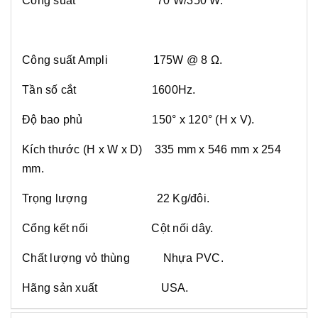
Công suất 70 W/350 W.
Công suất Ampli 175W @ 8 Ω.
Tần số cắt 1600Hz.
Độ bao phủ 150° x 120° (H x V).
Kích thước (H x W x D) 335 mm x 546 mm x 254
mm.
Trọng lượng 22 Kg/đôi.
Cổng kết nối Cột nối dây.
Chất lượng vỏ thùng Nhựa PVC.
Hãng sản xuất USA.