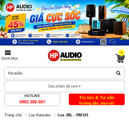
0
Danh Mục
Sản phẩm đã xem
HOTLINE
Tin tức & Tư vấn
0983.386.667
Hướng dẫn, mẹo vặt
Trang chủ
Loa Karaoke
Loa JBL - RM101