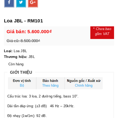
Loa JBL - RM101
*
Chưa bao
Giá bán:
5.600.000₫
gồm VAT
Giá cũ:
8.500.000₫
Loại:
Loa JBL
Thương hiệu:
JBL
Còn hàng
GIỚI THIỆU
Cấu trúc loa: 3 loa, 2 đường tiếng, bass 10″.
Dải tần đáp ứng: (±3 dB) 46 Hz – 20kHz.
Độ nhạy (1w/1m): 92 dB.