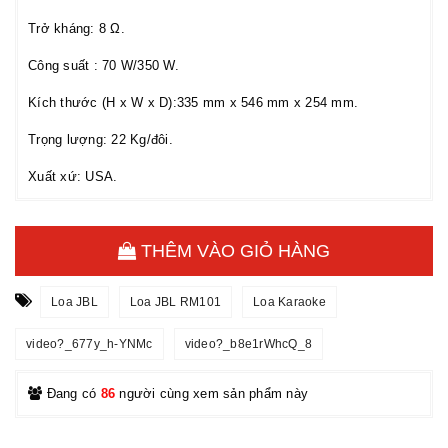
Trở kháng: 8 Ω.
Công suất : 70 W/350 W.
Kích thước (H x W x D):335 mm x 546 mm x 254 mm.
Trọng lượng: 22 Kg/đôi.
Xuất xứ: USA.
THÊM VÀO GIỎ HÀNG
Loa JBL
Loa JBL RM101
Loa Karaoke
video?_677y_h-YNMc
video?_b8e1rWhcQ_8
Đang có
86
người cùng xem sản phẩm này