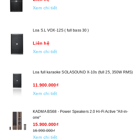
Xem chi tiết
Loa S.L VOX-12S ( full bass 30 )
Liên hệ
Xem chi tiết
Loa full karaoke SOLASOUND X-10s (full 25, 350W RMS)
11.900.000₫
Xem chi tiết
KADMA BS68 - Power Speakers 2.0 Hi-Fi Active "All-in-
one"
15.900.000₫
16.990.000₫
Xem chi tiết