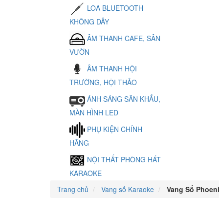
LOA BLUETOOTH
KHÔNG DÂY
ÂM THANH CAFE, SÂN
VƯỜN
ÂM THANH HỘI
TRƯỜNG, HỘI THẢO
ÁNH SÁNG SÂN KHẤU,
MÀN HÌNH LED
PHỤ KIỆN CHÍNH
HÃNG
NỘI THẤT PHÒNG HÁT
KARAOKE
Trang chủ
Vang số Karaoke
Vang Số Phoen