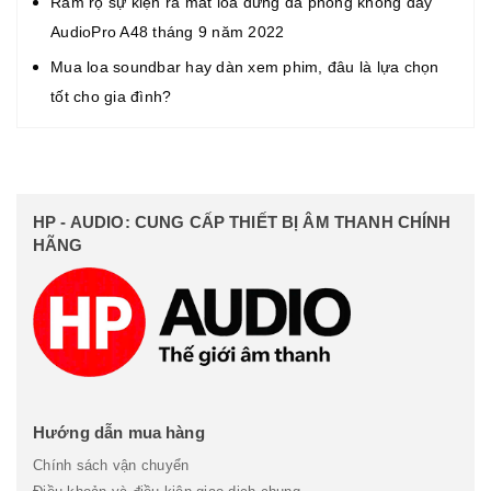
Rầm rộ sự kiện ra mắt loa đứng đa phòng không dây
AudioPro A48 tháng 9 năm 2022
Mua loa soundbar hay dàn xem phim, đâu là lựa chọn
tốt cho gia đình?
HP - AUDIO: CUNG CẤP THIẾT BỊ ÂM THANH CHÍNH
HÃNG
Hướng dẫn mua hàng
Chính sách vận chuyển