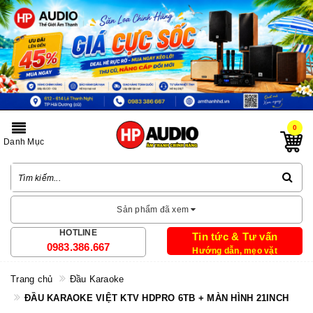
0
Danh Mục
Sản phẩm đã xem
HOTLINE
Tin tức & Tư vấn
0983.386.667
Hướng dẫn, mẹo vặt
Trang chủ
Đầu Karaoke
ĐẦU KARAOKE VIỆT KTV HDPRO 6TB + MÀN HÌNH 21INCH