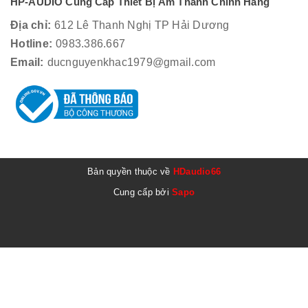
HP-AUDIO Cung Cấp Thiết Bị Âm Thanh Chính Hãng
Địa chỉ:
612 Lê Thanh Nghị TP Hải Dương
Hotline:
0983.386.667
Email:
ducnguyenkhac1979@gmail.com
Bản quyền thuộc về
HDaudio66
Cung cấp bởi
Sapo