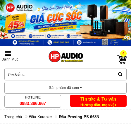
0
Danh Mục
Sản phẩm đã xem
HOTLINE
Tin tức & Tư vấn
0983.386.667
Hướng dẫn, mẹo vặt
Trang chủ
Đầu Karaoke
Đầu Prosing PS 668N