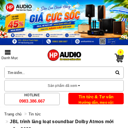
0
Danh Mục
Sản phẩm đã xem
HOTLINE
Tin tức & Tư vấn
0983.386.667
Hướng dẫn, mẹo vặt
Trang chủ
Tin tức
JBL trình làng loạt soundbar Dolby Atmos mới