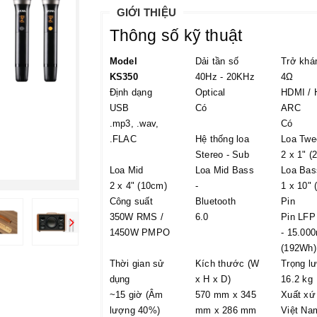
GIỚI THIỆU
Thông số kỹ thuật
Model
Dải tần số
Trở khá
KS350
40Hz - 20KHz
4Ω
Định dạng
Optical
HDMI /
USB
Có
ARC
.mp3, .wav,
Có
.FLAC
Hệ thống loa
Loa Twe
Stereo - Sub
2 x 1" (
Loa Mid
Loa Mid Bass
Loa Bas
2 x 4" (10cm)
-
1 x 10" 
Công suất
Bluetooth
Pin
350W RMS /
6.0
Pin LFP
1450W PMPO
- 15.00
(192Wh)
Thời gian sử
Kích thước (W
Trọng l
dụng
x H x D)
16.2 kg
~15 giờ (Âm
570 mm x 345
Xuất xứ
lượng 40%)
mm x 286 mm
Việt Na