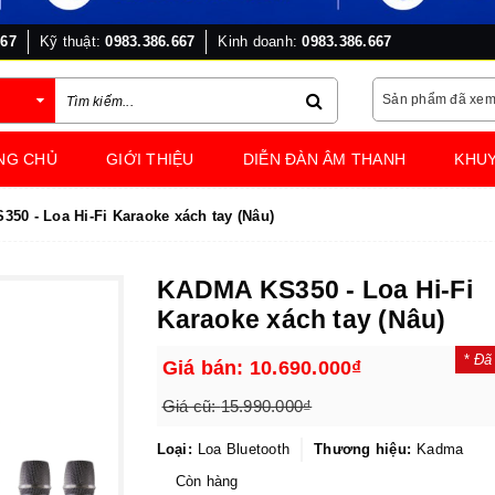
667
Kỹ thuật:
0983.386.667
Kinh doanh:
0983.386.667
Sản phẩm đã xe
NG CHỦ
GIỚI THIỆU
DIỄN ĐÀN ÂM THANH
KHUY
50 - Loa Hi-Fi Karaoke xách tay (Nâu)
KADMA KS350 - Loa Hi-Fi
Karaoke xách tay (Nâu)
*
Đã
Giá bán:
10.690.000₫
Giá cũ:
15.990.000₫
Loại:
Loa Bluetooth
Thương hiệu:
Kadma
Còn hàng