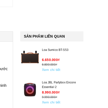
SẢN PHẨM LIÊN QUAN
Loa Sumico BT-S53
6.650.000₫
6.800.000₫
 bước
Xem chi tiết
Loa JBL Partybox Encore
minh
Essential 2
8.990.000₫
9.990.000₫
Xem chi tiết