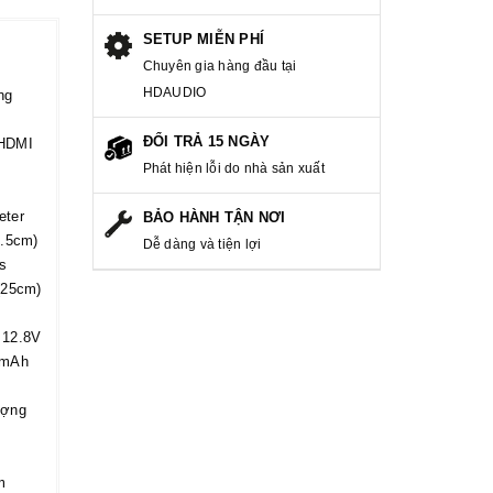
SETUP MIỄN PHÍ
Chuyên gia hàng đầu tại
HDAUDIO
ng
ĐỔI TRẢ 15 NGÀY
 HDMI
Phát hiện lỗi do nhà sản xuất
eter
BẢO HÀNH TẬN NƠI
2.5cm)
Dễ dàng và tiện lợi
s
(25cm)
 12.8V
0mAh
ượng
m