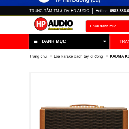
TRUNG TÂM TM & DV HD-AUDIO
Hotline:
0983.386.
Chọn danh mục
DANH MỤC
TRA
Trang chủ
Loa karake xách tay di động
KADMA KS3