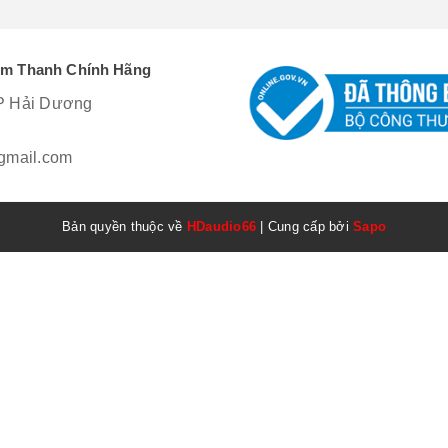
Âm Thanh Chính Hãng
P Hải Dương
mail.com
Bản quyền thuộc về
HDaudio66
|
Cung cấp bởi
Sapo