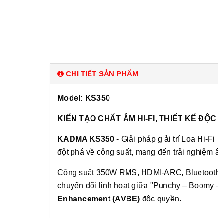
CHI TIẾT SẢN PHẨM
Model: KS350
KIẾN TẠO CHẤT ÂM HI-FI, THIẾT KẾ ĐỘ
KADMA KS350
- Giải pháp giải trí Loa Hi-
đột phá về công suất, mang đến trải nghiệm 
Công suất 350W RMS, HDMI-ARC, Bluetooth 
chuyển đổi linh hoạt giữa "Punchy – Boomy
Enhancement (AVBE)
độc quyền.