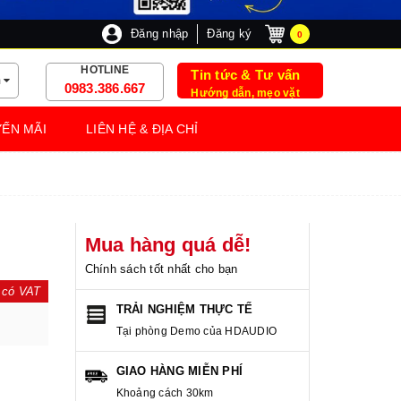
Đăng nhập
Đăng ký
0
HOTLINE
Tin tức & Tư vấn
m
0983.386.667
Hướng dẫn, mẹo vặt
ẾN MÃI
LIÊN HỆ & ĐỊA CHỈ
Mua hàng quá dễ!
Chính sách tốt nhất cho bạn
 có VAT
TRẢI NGHIỆM THỰC TẾ
Tại phòng Demo của HDAUDIO
GIAO HÀNG MIỄN PHÍ
Khoảng cách 30km