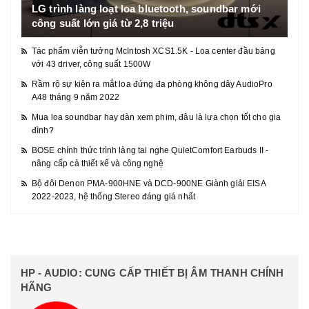
LG trình làng loạt loa bluetooth, soundbar mới
công suất lớn giá từ 2,8 triệu
Tác phẩm viễn tưởng McIntosh XCS1.5K - Loa center đầu bảng
với 43 driver, công suất 1500W
Rầm rộ sự kiện ra mắt loa đứng đa phòng không dây AudioPro
A48 tháng 9 năm 2022
Mua loa soundbar hay dàn xem phim, đâu là lựa chọn tốt cho gia
đình?
BOSE chính thức trình làng tai nghe QuietComfort Earbuds II -
nâng cấp cả thiết kế và công nghệ
Bộ đôi Denon PMA-900HNE và DCD-900NE Giành giải EISA
2022-2023, hệ thống Stereo đáng giá nhất
HP - AUDIO: CUNG CẤP THIẾT BỊ ÂM THANH CHÍNH
HÃNG