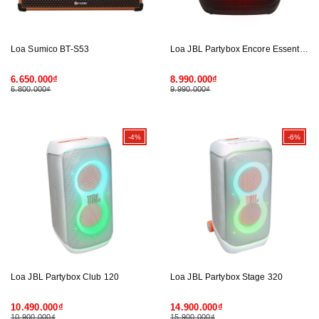
Loa Sumico BT-S53
Loa JBL Partybox Encore Essential 2
6.650.000₫
8.990.000₫
6.800.000₫
9.990.000₫
-4%
-6%
Loa JBL Partybox Club 120
Loa JBL Partybox Stage 320
10.490.000₫
14.900.000₫
10.900.000₫
15.900.000₫