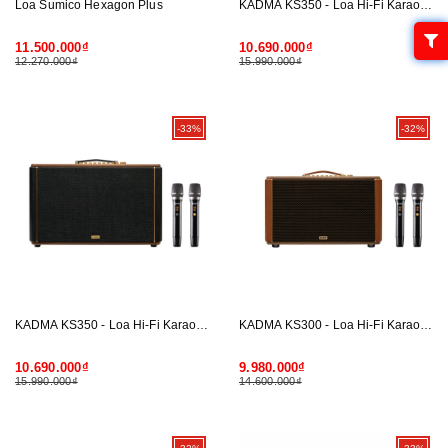
Loa Sumico Hexagon Plus
KADMA KS350 - Loa Hi-Fi Karaoke xách tay (Nâu)
11.500.000₫
10.690.000₫
12.270.000₫
15.990.000₫
-33%
-32%
KADMA KS350 - Loa Hi-Fi Karaoke xách tay (Đen)
KADMA KS300 - Loa Hi-Fi Karaoke xách tay (Nâu)
10.690.000₫
9.980.000₫
15.990.000₫
14.600.000₫