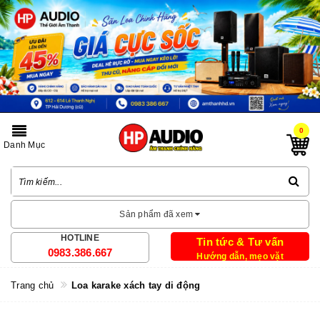
0
Danh Mục
Sản phẩm đã xem
HOTLINE
Tin tức & Tư vấn
0983.386.667
Hướng dẫn, mẹo vặt
Trang chủ
Loa karake xách tay di động