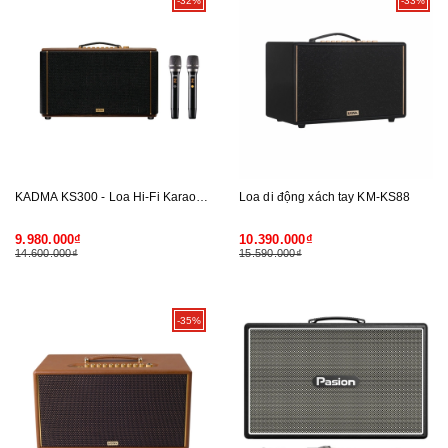
-32%
-33%
KADMA KS300 - Loa Hi-Fi Karaoke xách tay ( Đen )
Loa di động xách tay KM-KS88
9.980.000₫
10.390.000₫
14.600.000₫
15.590.000₫
-35%