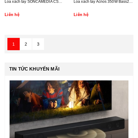
Loa xách tay SONCAMEDIA CS250PRO
Loa xách tay Acnos 350W Bass25 CS251PU
Liên hệ
Liên hệ
1
2
3
TIN TỨC KHUYẾN MÃI