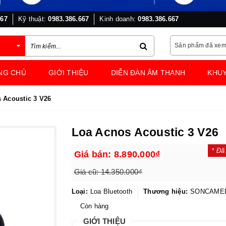
667
Kỹ thuật:
0983.386.667
Kinh doanh:
0983.386.667
Sản phẩm đã xe
NG CHỦ
GIỚI THIỆU
DIỄN ĐÀN ÂM THANH
KHUY
 Acoustic 3 V26
Loa Acnos Acoustic 3 V26
*
Đã
Giá bán:
8.890.000₫
Giá cũ:
14.350.000₫
Loại:
Loa Bluetooth
Thương hiệu:
SONCAME
Còn hàng
GIỚI THIỆU