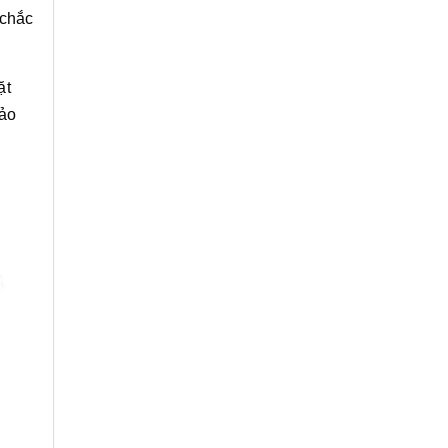
 chắc
ặt
bảo