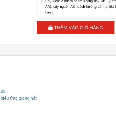
Phụ kiện: 2 micro nhôm không dây UHF (kèm
AA), dây nguồn AC, sách hướng dẫn, phiếu 
hành.
THÊM VÀO GIỎ HÀNG
V26
 hiệu ứng giọng hát