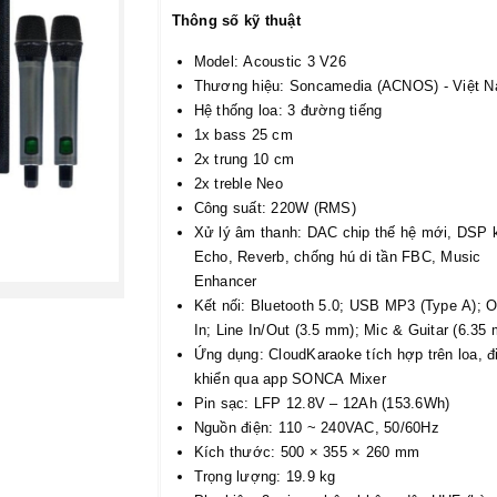
Thông số kỹ thuật
Model: Acoustic 3 V26
Thương hiệu: Soncamedia (ACNOS) - Việt 
Hệ thống loa: 3 đường tiếng
1x bass 25 cm
2x trung 10 cm
2x treble Neo
Công suất: 220W (RMS)
Xử lý âm thanh: DAC chip thế hệ mới, DSP 
Echo, Reverb, chống hú di tần FBC, Music
Enhancer
Kết nối: Bluetooth 5.0; USB MP3 (Type A); O
In; Line In/Out (3.5 mm); Mic & Guitar (6.35
Ứng dụng: CloudKaraoke tích hợp trên loa, đ
khiển qua app SONCA Mixer
Pin sạc: LFP 12.8V – 12Ah (153.6Wh)
Nguồn điện: 110 ~ 240VAC, 50/60Hz
Kích thước: 500 × 355 × 260 mm
Trọng lượng: 19.9 kg