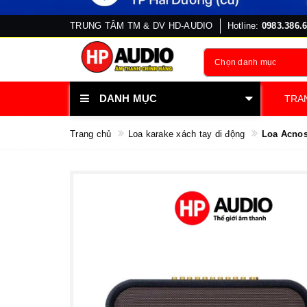
TRUNG TÂM TM & DV HD-AUDIO
Hotline:
0983.386.
Chọn danh mục
DANH MỤC
TRA
Trang chủ
Loa karake xách tay di động
Loa Acnos