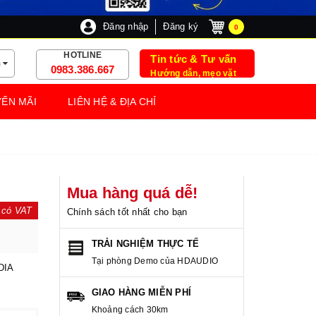
Đăng nhập
Đăng ký
0
HOTLINE
Tin tức & Tư vấn
m
0983.386.667
Hướng dẫn, mẹo vặt
ẾN MÃI
LIÊN HỆ & ĐỊA CHỈ
Mua hàng quá dễ!
 có VAT
Chính sách tốt nhất cho bạn
TRẢI NGHIỆM THỰC TẾ
Tại phòng Demo của HDAUDIO
DIA
GIAO HÀNG MIỄN PHÍ
Khoảng cách 30km