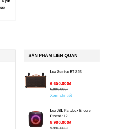
 4 pin
bảo
SẢN PHẨM LIÊN QUAN
Loa Sumico BT-S53
6.650.000₫
6.800.000₫
Xem chi tiết
Loa JBL Partybox Encore
Essential 2
8.990.000₫
9.990.000₫