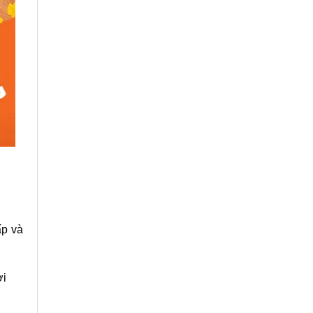
ấp và
ời