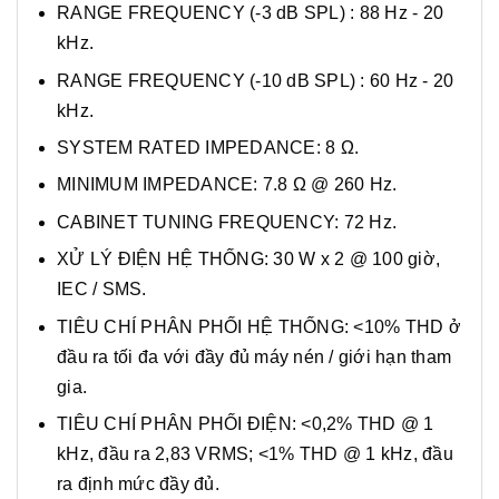
RANGE FREQUENCY (-3 dB SPL) : 88 Hz - 20
kHz.
RANGE FREQUENCY (-10 dB SPL) : 60 Hz - 20
kHz.
SYSTEM RATED IMPEDANCE: 8 Ω.
MINIMUM IMPEDANCE: 7.8 Ω @ 260 Hz.
CABINET TUNING FREQUENCY: 72 Hz.
XỬ LÝ ĐIỆN HỆ THỐNG: 30 W x 2 @ 100 giờ,
IEC / SMS.
TIÊU CHÍ PHÂN PHỐI HỆ THỐNG: <10% THD ở
đầu ra tối đa với đầy đủ máy nén / giới hạn tham
gia.
TIÊU CHÍ PHÂN PHỐI ĐIỆN: <0,2% THD @ 1
kHz, đầu ra 2,83 VRMS; <1% THD @ 1 kHz, đầu
ra định mức đầy đủ.