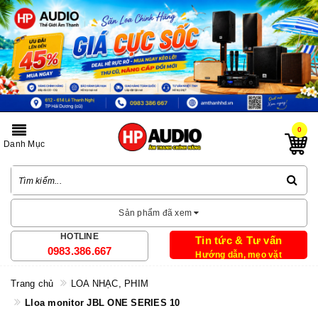
0
Danh Mục
Sản phẩm đã xem
HOTLINE
Tin tức & Tư vấn
0983.386.667
Hướng dẫn, mẹo vặt
Trang chủ
LOA NHẠC, PHIM
Lloa monitor JBL ONE SERIES 10