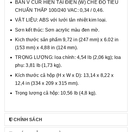
BẢN V CUR HIỆN TẠI ĐIỆN (W) CHẾ ĐỘ TIÊU
CHUẨN THẤP 100/240 VAC: 0,34 / 0,46.
VẬT LIỆU: ABS với lưới tản nhiệt kim loại.
Sơn kết thúc: Sơn acrylic màu đen mờ.
Kich thước sản phẩm 9,72 in (247 mm) x 6.02 in
(153 mm) x 4,88 in (124 mm).
TRỌNG LƯỢNG: loa chính: 4,54 lb (2,06 kg); loa
phụ: 3,81 lb (1,73 kg).
Kích thước cả hộp (H x W x D): 13,14 x 8,22 x
12,4 in (334 x 209 x 315 mm).
Trọng lượng cả hộp: 10,56 lb (4,8 kg).
CHÍNH SÁCH