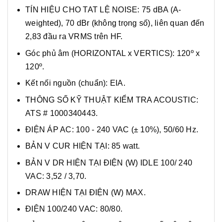
TÍN HIỆU CHO TAT LỆ NOISE: 75 dBA (A-
weighted), 70 dBr (không trọng số), liên quan đến
2,83 đầu ra VRMS trên HF.
Góc phủ âm (HORIZONTAL x VERTICS): 120º x
120º.
Kết nối nguồn (chuẩn): EIA.
THÔNG SỐ KỸ THUẬT KIỂM TRA ACOUSTIC:
ATS # 1000340443.
ĐIỆN ÁP AC: 100 - 240 VAC (± 10%), 50/60 Hz.
BẢN V CUR HIỆN TẠI: 85 watt.
BẢN V DR HIỆN TẠI ĐIỆN (W) IDLE 100/ 240
VAC: 3,52 / 3,70.
DRAW HIỆN TẠI ĐIỆN (W) MAX.
ĐIỆN 100/240 VAC: 80/80.