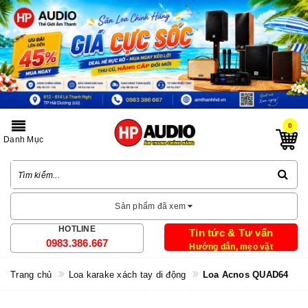
0
Danh Mục
Sản phẩm đã xem
HOTLINE
Tin tức & Tư vấn
0983.386.667
Hướng dẫn, mẹo vặt
Trang chủ
Loa karake xách tay di động
Loa Acnos QUAD64