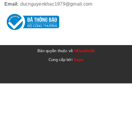
Email:
ducnguyenkhac1979@gmail.com
Bản quyền thuộc về
HDaudio66
Cung cấp bởi
Sapo