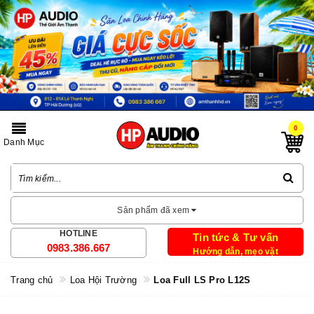
0
Danh Mục
Sản phẩm đã xem
HOTLINE
Tin tức & Tư vấn
0983.386.667
Hướng dẫn, mẹo vặt
Trang chủ
Loa Hội Trường
Loa Full LS Pro L12S