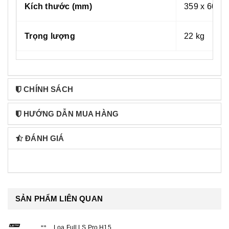
Kích thước (mm)
359 x 600 x
Trọng lượng
22 kg
CHÍNH SÁCH
HƯỚNG DẪN MUA HÀNG
ĐÁNH GIÁ
SẢN PHẨM LIÊN QUAN
Loa Full LS Pro H15