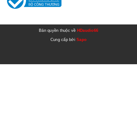
Bản quyền thuộc về
HDaudio66
Cung cấp bởi
Sapo