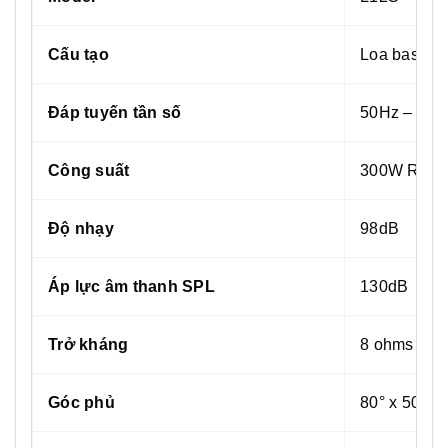
Cấu tạo
Loa bass 12”
Đáp tuyến tần số
50Hz – 20k
Công suất
300W RMS;
Độ nhạy
98dB
Áp lực âm thanh SPL
130dB
Trở kháng
8 ohms
Góc phủ
80° x 50 °