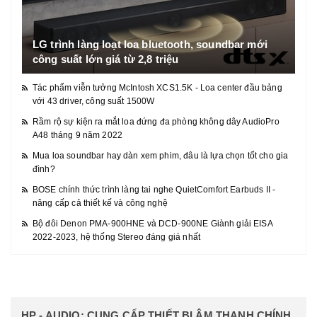
LG trình làng loạt loa bluetooth, soundbar mới
công suất lớn giá từ 2,8 triệu
Tác phẩm viễn tưởng McIntosh XCS1.5K - Loa center đầu bảng
với 43 driver, công suất 1500W
Rầm rộ sự kiện ra mắt loa đứng đa phòng không dây AudioPro
A48 tháng 9 năm 2022
Mua loa soundbar hay dàn xem phim, đâu là lựa chọn tốt cho gia
đình?
BOSE chính thức trình làng tai nghe QuietComfort Earbuds II -
nâng cấp cả thiết kế và công nghệ
Bộ đôi Denon PMA-900HNE và DCD-900NE Giành giải EISA
2022-2023, hệ thống Stereo đáng giá nhất
HP - AUDIO: CUNG CẤP THIẾT BỊ ÂM THANH CHÍNH