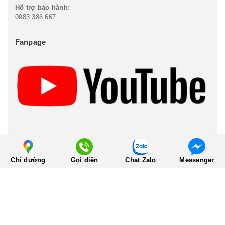
Hỗ trợ bảo hành:
0983.386.667
Fanpage
Chỉ đường
Gọi điện
Chat Zalo
Messenger
HP-AUDIO Cung Cấp Thiết Bị Âm Thanh Chính Hãng
Địa chỉ:
612 Lê Thanh Nghị TP Hải Dương
Hotline:
0983.386.667
Email:
ducnguyenkhac1979@gmail.com