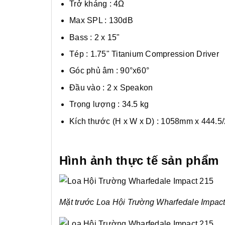
Trở kháng : 4Ω
Max SPL : 130dB
Bass : 2 x 15"
Tép : 1.75" Titanium Compression Driver
Góc phủ âm : 90°x60°
Đầu vào : 2 x Speakon
Trọng lượng : 34.5 kg
Kích thước (H x W x D) : 1058mm x 444.
Hình ảnh thực tế sản phẩm
Mặt trước Loa Hội Trường Wharfedale Impac