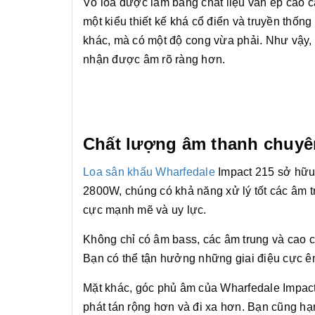
Vỏ loa được làm bằng chất liệu ván ép cao c
một kiểu thiết kế khá cổ điển và truyền thố
khác, mà có một độ cong vừa phải. Như vậy,
nhận được âm rõ ràng hơn.
Chất lượng âm thanh chuyê
Loa sân khấu Wharfedale
Impact 215 sở hữu 
2800W, chúng có khả năng xử lý tốt các âm tr
cực mạnh mẽ và uy lực.
Không chỉ có âm bass, các âm trung và cao 
Bạn có thể tận hưởng những giai điệu cực ê
Mặt khác, góc phủ âm của Wharfedale Impact
phát tán rộng hơn và đi xa hơn. Bạn cũng h