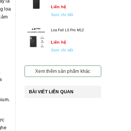
ây là
Liên hệ
g loa
Xem chi tiết
 cảm
Loa Full LS Pro M12
Liên hệ
Xem chi tiết
Xem thêm sản phẩm khác
à
a
BÀI VIẾT LIÊN QUAN
nium.
ợc
ghe