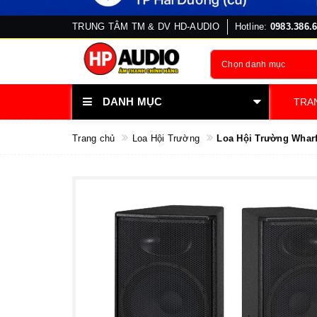
TRUNG TÂM TM & DV HD-AUDIO
Hotline:
0983.386.
Chọn danh mục
DANH MỤC
TRA
Trang chủ
Loa Hội Trường
Loa Hội Trường Wharf