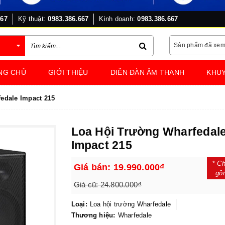
667
Kỹ thuật:
0983.386.667
Kinh doanh:
0983.386.667
Sản phẩm đã xe
NG CHỦ
GIỚI THIỆU
DIỄN ĐÀN ÂM THANH
KHUY
edale Impact 215
Loa Hội Trường Wharfedal
Impact 215
*
Ch
Giá bán:
19.990.000₫
gồ
Giá cũ:
24.800.000₫
Loại:
Loa hội trường Wharfedale
Thương hiệu:
Wharfedale