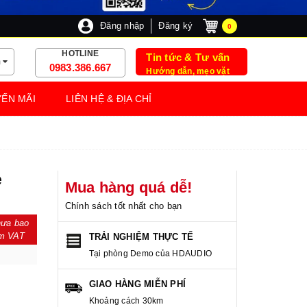
Đăng nhập
Đăng ký
0
HOTLINE
Tin tức & Tư vấn
m
0983.386.667
Hướng dẫn, mẹo vặt
ẾN MÃI
LIÊN HỆ & ĐỊA CHỈ
e
Mua hàng quá dễ!
Chính sách tốt nhất cho bạn
ưa bao
m VAT
TRẢI NGHIỆM THỰC TẾ
Tại phòng Demo của HDAUDIO
GIAO HÀNG MIỄN PHÍ
Khoảng cách 30km