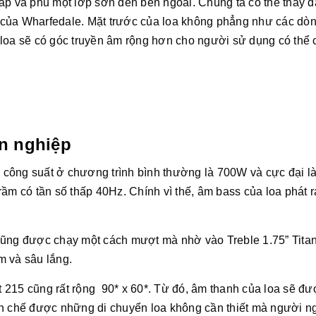
ấp và phủ một lớp sơn đen bên ngoài. Chúng ta có thể thấy đ
ng của Wharfedale. Mặt trước của loa không phẳng như các dòn
 loa sẽ có góc truyền âm rộng hơn cho người sử dụng có thể
n nghiệp
công suất ở chương trình bình thường là 700W và cực đại l
ầm có tần số thấp 40Hz. Chính vì thế, âm bass của loa phát r
cũng được chạy một cách mượt mà nhờ vào Treble 1.75” Tita
m và sâu lắng.
 215 cũng rất rộng 90* x 60*. Từ đó, âm thanh của loa sẽ đư
ạn chế được những di chuyển loa không cần thiết mà người n