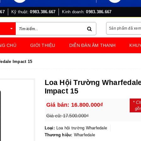
667
Kỹ thuật:
0983.386.667
Kinh doanh:
0983.386.667
Sản phẩm đã xe
NG CHỦ
GIỚI THIỆU
DIỄN ĐÀN ÂM THANH
KHUY
edale Impact 15
Loa Hội Trường Wharfedal
Impact 15
*
Ch
Giá bán:
16.800.000₫
gồ
Giá cũ:
17.500.000₫
Loại:
Loa hội trường Wharfedale
Thương hiệu:
Wharfedale