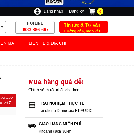
Đăng nhập
Đăng ký
0
HOTLINE
Tin tức & Tư vấn
m
0983.386.667
Hướng dẫn, mẹo vặt
ẾN MÃI
LIÊN HỆ & ĐỊA CHỈ
e
Mua hàng quá dễ!
Chính sách tốt nhất cho bạn
ưa bao
m VAT
TRẢI NGHIỆM THỰC TẾ
Tại phòng Demo của HDAUDIO
GIAO HÀNG MIỄN PHÍ
Khoảng cách 30km