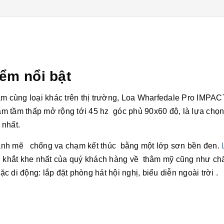
ểm nổi bật
ẩm cùng loại khác trên thị trường, Loa Wharfedale Pro IMPAC
 âm tầm thấp mở rộng tới 45 hz góc phủ 90x60 độ, là lựa chọ
 nhất.
ạnh mẽ chống va chạm kết thúc bằng một lớp sơn bền đen.
 khắt khe nhất của quý khách hàng về thâm mỹ cũng như ch
 di động: lắp đặt phòng hát hội nghị, biểu diễn ngoài trời .