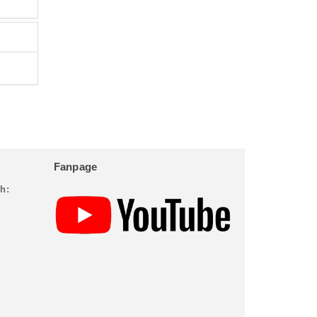
Fanpage
h: