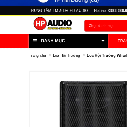
TRUNG TÂM TM & DV HD-AUDIO
Hotline:
0983.386.
Chọn danh mục
DANH MỤC
TRA
Trang chủ
Loa Hội Trường
Loa Hội Trường Wharf