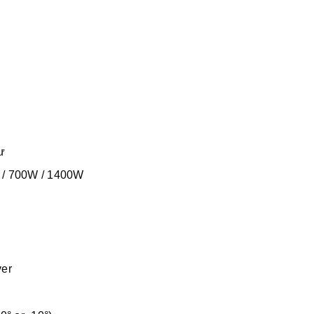
ư
W / 700W / 1400W
ver