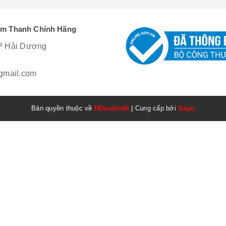
Âm Thanh Chính Hãng
P Hải Dương
mail.com
Bản quyền thuộc về
HDaudio66
|
Cung cấp bởi
Sapo