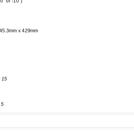
0° or -10°)
/245.3mm x 429mm
 15
15