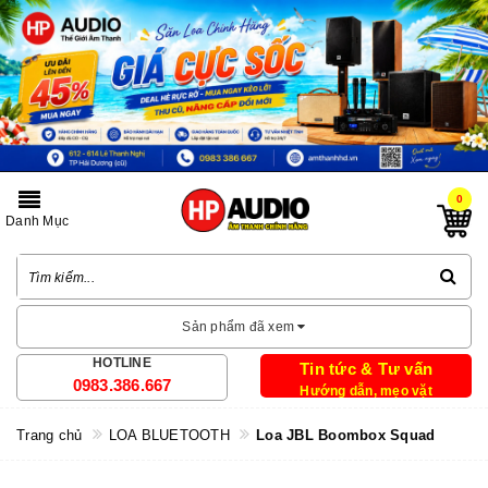
0
Danh Mục
Sản phẩm đã xem
HOTLINE
Tin tức & Tư vấn
0983.386.667
Hướng dẫn, mẹo vặt
Trang chủ
LOA BLUETOOTH
Loa JBL Boombox Squad