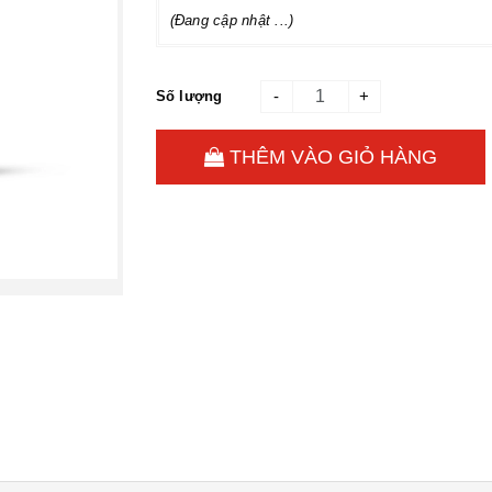
(Đang cập nhật ...)
-
+
Số lượng
THÊM VÀO GIỎ HÀNG