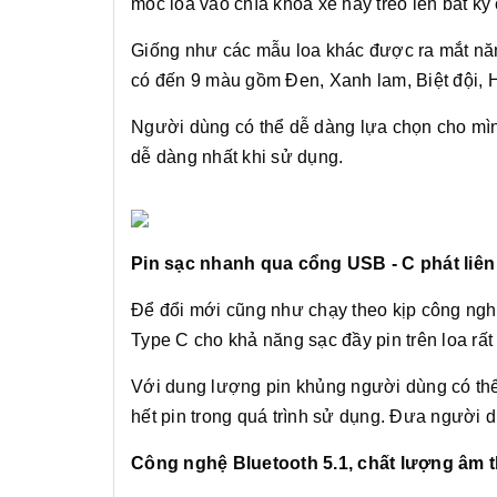
móc loa vào chìa khóa xe hay treo lên bất kỳ
Giống như các mẫu loa khác được ra mắt năm
có đến 9 màu gồm Đen, Xanh lam, Biệt đội, 
Người dùng có thể dễ dàng lựa chọn cho mìn
dễ dàng nhất khi sử dụng.
Pin sạc nhanh qua cổng USB - C phát liên
Để đổi mới cũng như chạy theo kịp công ngh
Type C cho khả năng sạc đầy pin trên loa rấ
Với dung lượng pin khủng người dùng có thể
hết pin trong quá trình sử dụng. Đưa người
Công nghệ Bluetooth 5.1, chất lượng âm 