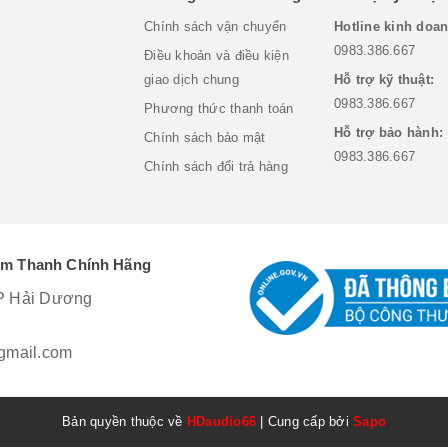
Chính sách vận chuyển
Hotline kinh doan
0983.386.667
Điều khoản và điều kiện
giao dịch chung
Hỗ trợ kỹ thuật:
0983.386.667
Phương thức thanh toán
Hỗ trợ bảo hành:
Chính sách bảo mật
0983.386.667
Chính sách đổi trả hàng
Âm Thanh Chính Hãng
P Hải Dương
mail.com
Bản quyền thuộc về
HDaudio66
|
Cung cấp bởi
Sapo