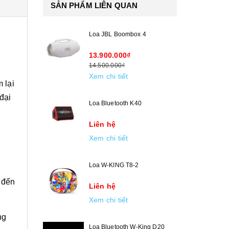
SẢN PHẨM LIÊN QUAN
Loa JBL Boombox 4
13.900.000₫
14.500.000₫
Xem chi tiết
 lại
đại
Loa Bluetooth K40
Liên hệ
Xem chi tiết
Loa W-KING T8-2
 đến
Liên hệ
Xem chi tiết
ng
Loa Bluetooth W-King D20