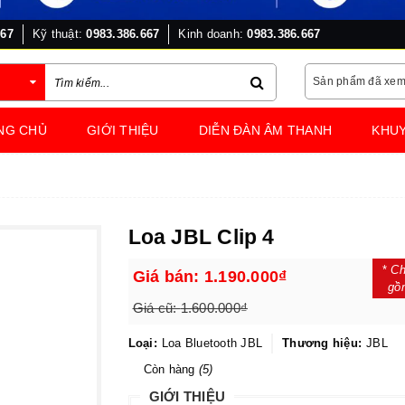
667
Kỹ thuật:
0983.386.667
Kinh doanh:
0983.386.667
Sản phẩm đã xe
NG CHỦ
GIỚI THIỆU
DIỄN ĐÀN ÂM THANH
KHUY
Loa JBL Clip 4
*
Ch
Giá bán:
1.190.000₫
gồ
Giá cũ:
1.600.000₫
Loại:
Loa Bluetooth JBL
Thương hiệu:
JBL
Còn hàng
(5)
GIỚI THIỆU