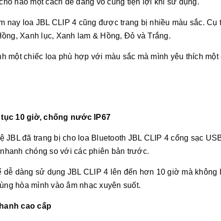
 chỗ nào một cách dễ dàng vô cùng tiện lợi khi sử dụng.
 nay loa JBL CLIP 4 cũng được trang bị nhiều màu sắc. Cụ 
Hồng, Xanh lục, Xanh lam & Hồng, Đỏ và Trắng.
h một chiếc loa phù hợp với màu sắc mà mình yêu thích một
 tục 10 giờ, chống nước IP67
ệ JBL đã trang bị cho loa Bluetooth JBL CLIP 4 cổng sạc US
t nhanh chóng so với các phiên bản trước.
 dễ dàng sử dụng JBL CLIP 4 lên đến hơn 10 giờ mà không l
 dùng hòa mình vào âm nhạc xuyên suốt.
thanh cao cấp