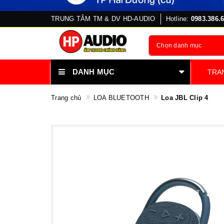
TRUNG TÂM TM & DV HD-AUDIO
Hotline:
0983.386.
Chọn danh mục
DANH MỤC
TRA
Trang chủ
LOA BLUETOOTH
Loa JBL Clip 4