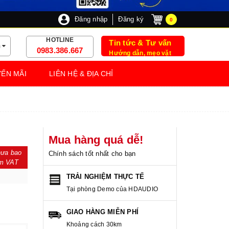
Đăng nhập
Đăng ký
0
HOTLINE
Tin tức & Tư vấn
m
0983.386.667
Hướng dẫn, mẹo vặt
ẾN MÃI
LIÊN HỆ & ĐỊA CHỈ
Mua hàng quá dễ!
ưa bao
Chính sách tốt nhất cho bạn
m VAT
TRẢI NGHIỆM THỰC TẾ
Tại phòng Demo của HDAUDIO
GIAO HÀNG MIỄN PHÍ
Khoảng cách 30km