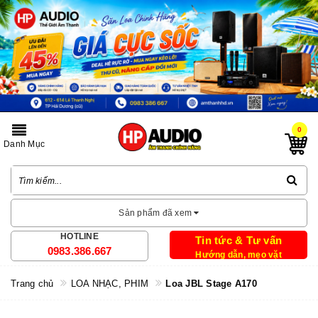
0
Danh Mục
Sản phẩm đã xem
HOTLINE
Tin tức & Tư vấn
0983.386.667
Hướng dẫn, mẹo vặt
Trang chủ
LOA NHẠC, PHIM
Loa JBL Stage A170