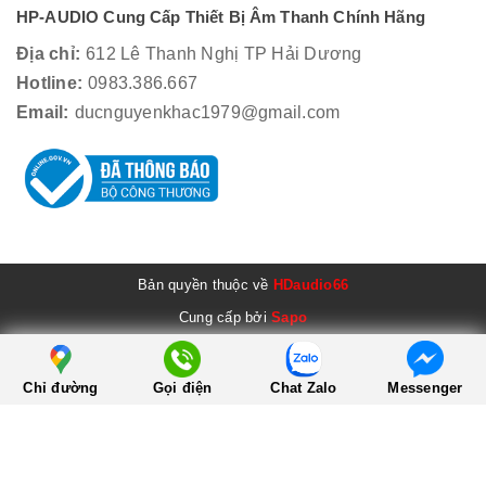
HP-AUDIO Cung Cấp Thiết Bị Âm Thanh Chính Hãng
Địa chỉ:
612 Lê Thanh Nghị TP Hải Dương
Hotline:
0983.386.667
Email:
ducnguyenkhac1979@gmail.com
Bản quyền thuộc về
HDaudio66
Cung cấp bởi
Sapo
Chỉ đường
Gọi điện
Chat Zalo
Messenger