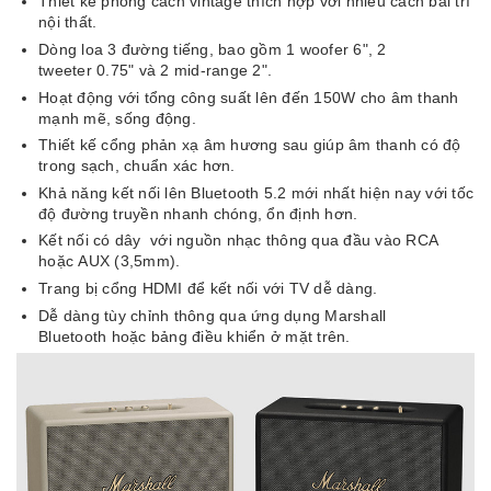
Thiết kế phong cách vintage thích hợp với nhiều cách bài trí
nội thất.
Dòng loa 3 đường tiếng, bao gồm 1 woofer 6", 2
tweeter 0.75" và 2 mid-range 2".
Hoạt động với tổng công suất lên đến 150W cho âm thanh
mạnh mẽ, sống động.
Thiết kế cổng phản xạ âm hương sau giúp âm thanh có độ
trong sạch, chuẩn xác hơn.
Khả năng kết nối lên Bluetooth 5.2 mới nhất hiện nay với tốc
độ đường truyền nhanh chóng, ổn định hơn.
Kết nối có dây với nguồn nhạc thông qua đầu vào RCA
hoặc AUX (3,5mm).
Trang bị cổng HDMI để kết nối với TV dễ dàng.
Dễ dàng tùy chỉnh thông qua ứng dụng Marshall
Bluetooth hoặc bảng điều khiển ở mặt trên.