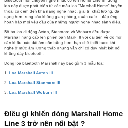
Bluetooth mới chuyên nghe nhạc có tên Home Line III, dòng
loa này được phát triển từ các mẫu loa "Marshall Home" huyền
thoại cũ đem đến khả năng nghe nhạc, giải trí chất lượng, đa
dạng hơn trong các không gian phòng, quán cafe... đáp ứng
hoàn hảo mọi yêu cầu của những người nghe nhạc sành điệu.
Bộ ba loa di động Acton, Stanmore và Woburn đều được
Marshall nâng cấp lên phiên bản Mark III với cải tiến về độ mở
sân khấu, các dải âm cân bằng hơn, hạn chế thiết bass khi
nghe ở mức âm lượng thấp nhưng vẫn chỉ có duy nhất kết nối
không dây bluetooth.
Dòng loa bluetooth Marshall này bao gồm 3 mẫu loa:
1.
Loa Marshall Acton III
2.
Loa Marshall Stanmore III
3.
Loa Marshall Woburn III
Điều gì khiến dòng Marshall Home
Line 3 trở nên nổi bật ?